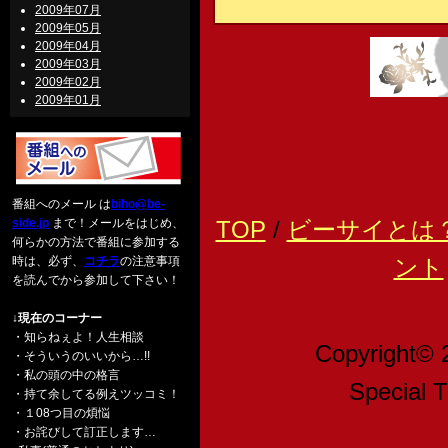
2009年07月
2009年05月
2009年04月
2009年03月
2009年02月
2009年01月
番組へのメール は
biho@be-
side.jp
まで！メールをはじめ、
TOP
/
ビーサイとは
何らかの方法で番組に参加する
時は、必ず、
コチラ
の注意事項
ント
を読んでから参加して下さい！
↓現在のコーナー
・知らねぇよ！人生相談
Copyright© 
・そういうのいいから…!!
・私の頭の中の格言
Speci
・持て余してる例えツッコミ！
・１08つ目の煩悩
・お詫びして訂正します…