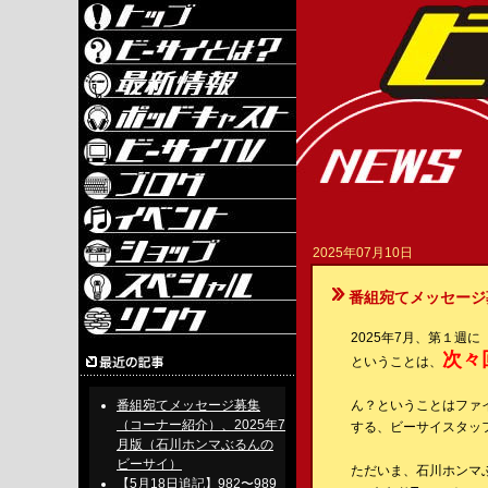
2025年07月10日
番組宛てメッセージ募
2025年7月、第１週
次々
ということは、
番組宛てメッセージ募集
ん？ということはファ
（コーナー紹介）、2025年7
する、ビーサイスタッフ達
月版（石川ホンマぶるんの
ビーサイ）
ただいま、石川ホンマ
【5月18日追記】982〜989