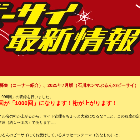
集（コーナー紹介）、2025年7月版（石川ホンマぶるんのビーサイ）
に「998回」の収録を行いました。
回が「1000回」になります！桁が上がります！
イル名の桁が上がるから、サイト管理もちょっと大変になるな？...と、この程度の
（約１〜３名）であります......
ぶるんのビーサイにてお受けしているメッセージテーマ（的なもの）は、