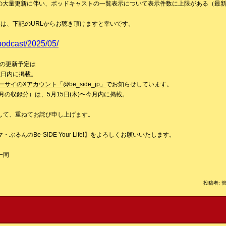
組の大量更新に伴い、ポッドキャストの一覧表示について表示件数に上限がある（最新
組は、下記のURLからお聴き頂けますと幸いです。
/podcast/2025/05/
降の更新予定は
数日内に掲載。
ーサイのXアカウント「@be_side_jp」
でお知らせしています。
・4月の収録分）は、5月15日(木)〜今月内に掲載。
。
して、重ねてお詫び申し上げます。
るんのBe-SIDE Your Life!】をよろしくお願いいたします。
一同
投稿者: 管