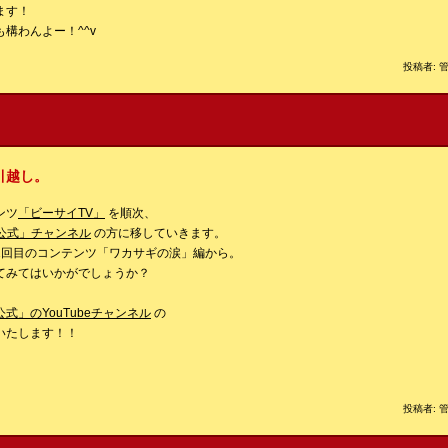
ます！
構わんよー！^^v
投稿者: 管
引越し。
ンツ
「ビーサイTV」
を順次、
公式」チャンネル
の方に移していきます。
1回目のコンテンツ「ワカサギの涙」編から。
てみてはいかがでしょうか？
式」のYouTubeチャンネル
の
いたします！！
投稿者: 管