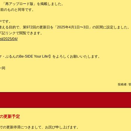
、「再アップロード版」を掲載しました。
従前のものと同等です。
中です。
える目的で、第972回の更新日を「2025年4月1日〜3日」の区間に設定しました。
下記リンクで閲覧できます。
ast/2025/04/
るんのBe-SIDE Your Life!】をよろしくお願いいたします。
一同
投稿者: 管
降の更新予定
までの更新停滞につきまして、お詫び申し上げます。