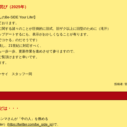
び（2025年）
SIDE Your Life!】
ております。
に関する諸々のことが圧倒的に旧式、旧ザク以上に旧型のために（滝汗）
ップデートするにも、表示がおかしくなることが有ります。
でコケる」のだそうです）
脱し、21世紀に対応すべく、
ら一歩一歩、更新作業を進めさせて参りますので、
ご覧頂けますと幸いです。
ます。
ーサイ スタッフ一同
投稿者: 管
どは・・・
ホンマさんが「中の人」を務める
er）(
https://twitter.com/be_side_jp
)で、