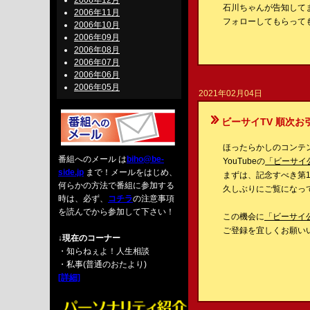
2006年12月
石川ちゃんが告知して
2006年11月
フォローしてもらっても
2006年10月
2006年09月
2006年08月
2006年07月
2006年06月
2006年05月
2021年02月04日
ビーサイTV 順次お
ほったらかしのコンテ
番組へのメール は
biho@be-
YouTubeの
「ビーサイ
side.jp
まで！メールをはじめ、
まずは、記念すべき第
何らかの方法で番組に参加する
久しぶりにご覧になっ
時は、必ず、
コチラ
の注意事項
を読んでから参加して下さい！
この機会に
「ビーサイ公
ご登録を宜しくお願い
↓現在のコーナー
・知らねぇよ！人生相談
・私事(普通のおたより)
[詳細]