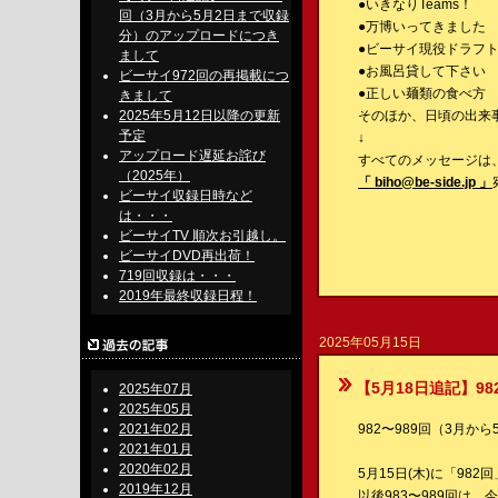
●いきなりTeams！
回（3月から5月2日まで収録
●万博いってきました
分）のアップロードにつき
●ビーサイ現役ドラフ
まして
●お風呂貸して下さい
ビーサイ972回の再掲載につ
●正しい麺類の食べ方
きまして
2025年5月12日以降の更新
そのほか、日頃の出来
予定
↓
アップロード遅延お詫び
すべてのメッセージは
（2025年）
「 biho@be-side.jp 」
ビーサイ収録日時など
は・・・
ビーサイTV 順次お引越し。
ビーサイDVD再出荷！
719回収録は・・・
2019年最終収録日程！
2025年05月15日
【5月18日追記】98
2025年07月
2025年05月
2021年02月
982〜989回（3月
2021年01月
2020年02月
5月15日(木)に「9
2019年12月
以後983〜989回は