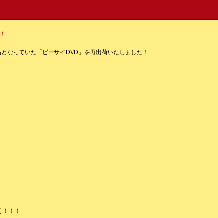
！
欠品となっていた「ビーサイDVD」を再出荷いたしました！
く！！！