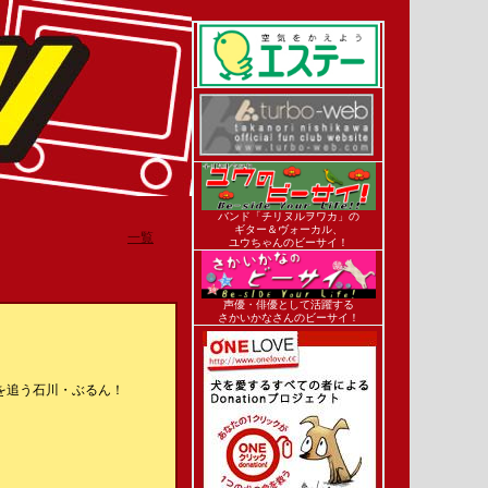
バンド「チリヌルヲワカ」の
ギター＆ヴォーカル、
一覧
ユウちゃんのビーサイ！
声優・俳優として活躍する
さかいかなさんのビーサイ！
を追う石川・ぶるん！