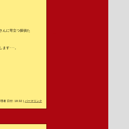
さんに苛立つ探偵た
＿
ます･･･。
理者 日付: 18:32
|
パーマリンク
＿