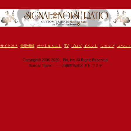
ーサイとは？
/
最新情報
/
ポッドキャスト
/
TV
/
ブログ
/
イベント
/
ショップ
/
スペシャ
Copyright© 2006-2020 Phi, Inc. All Rights Reserved.
Special Thanx・・・川崎市高津区 ＰＮ:マミヤ