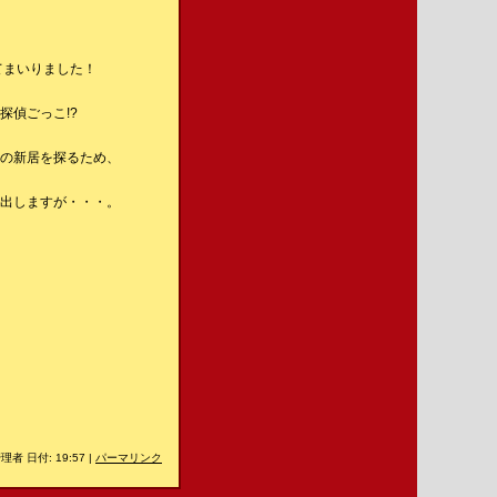
てまいりました！
探偵ごっこ!?
の新居を探るため、
出しますが・・・。
理者 日付: 19:57
|
パーマリンク