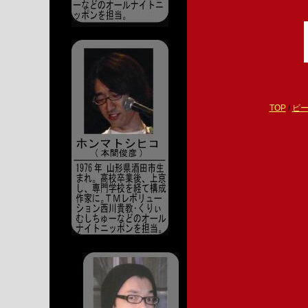
TOP
/
ビ