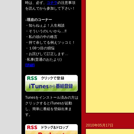
時は、必ず、
コチラ
の注意事項
を読んでから参加して下さい！
↓現在のコーナー
・知らねぇよ！人生相談
・そういうのいいから…!!
・私の頭の中の格言
・持て余してる例えツッコミ！
・１08つ目の煩悩
・お詫びして訂正します…
･私事(普通のおたより)
[詳細]
Tunesをインストール済みの方は
クリックするとiTunesが起動
し、簡単に番組を登録出来ま
す。
2010年05月17日