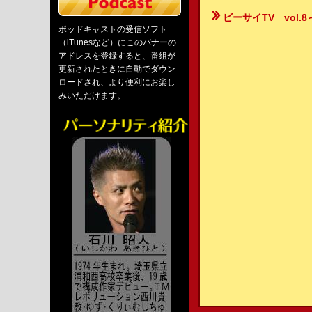
ビーサイTV vol.
ポッドキャストの受信ソフト
（iTunesなど）にこのバナーの
アドレスを登録すると、番組が
更新されたときに自動でダウン
ロードされ、より便利にお楽し
みいただけます。