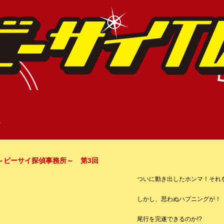
»
8～ビーサイ探偵事務所～ 第3回
ついに動き出したホンマ！それ
しかし、思わぬハプニングが！
尾行を完遂できるのか!?