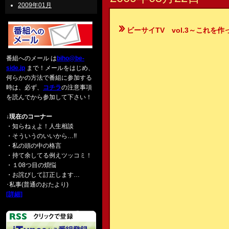
2009年01月
ビーサイTV vol.3～これを
番組へのメール は
biho@be-
side.jp
まで！メールをはじめ、
何らかの方法で番組に参加する
時は、必ず、
コチラ
の注意事項
を読んでから参加して下さい！
↓現在のコーナー
・知らねぇよ！人生相談
・そういうのいいから…!!
・私の頭の中の格言
・持て余してる例えツッコミ！
・１08つ目の煩悩
・お詫びして訂正します…
･私事(普通のおたより)
[詳細]