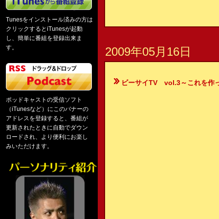
Tunesをインストール済みの方は
クリックするとiTunesが起動
し、簡単に番組を登録出来ま
す。
2009年05月16日
ビーサイTV vol.3～これを
ポッドキャストの受信ソフト
（iTunesなど）にこのバナーの
アドレスを登録すると、番組が
更新されたときに自動でダウン
ロードされ、より便利にお楽し
みいただけます。