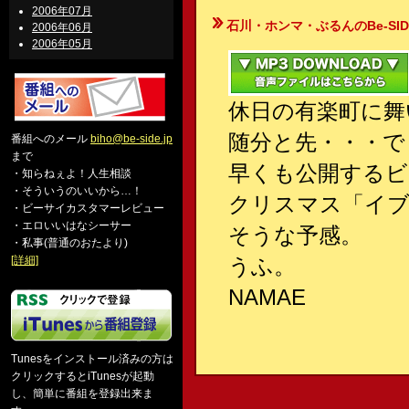
2006年07月
石川・ホンマ・ぶるんのBe-SIDE Your
2006年06月
2006年05月
休日の有楽町に舞
随分と先・・・で
番組へのメール
biho@be-side.jp
まで
早くも公開するビ
・知らねぇよ！人生相談
・そういうのいいから…！
クリスマス「イ
・ビーサイカスタマーレビュー
・エロいいはなシーサー
そうな予感。
・私事(普通のおたより)
[詳細]
うふ。
NAMAE
Tunesをインストール済みの方は
クリックするとiTunesが起動
し、簡単に番組を登録出来ま