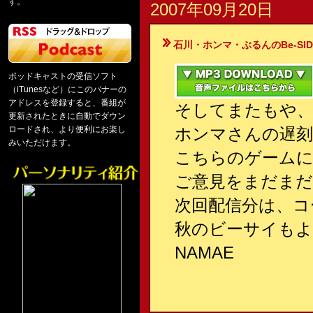
す。
2007年09月20日
石川・ホンマ・ぶるんのBe-SIDE Your
ポッドキャストの受信ソフト
（iTunesなど）にこのバナーの
アドレスを登録すると、番組が
そしてまたもや、
更新されたときに自動でダウン
ロードされ、より便利にお楽し
ホンマさんの遅刻
みいただけます。
こちらのゲーム
ご意見をまだまだ
次回配信分は、コ
秋のビーサイも
NAMAE