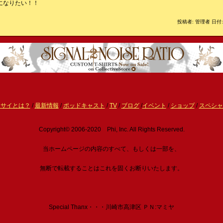
になりたい！！
投稿者: 管理者 日付: 
ーサイとは？
/
最新情報
/
ポッドキャスト
/
TV
/
ブログ
/
イベント
/
ショップ
/
スペシャ
Copyright© 2006-2020 Phi, Inc. All Rights Reserved.
当ホームページの内容のすべて、もしくは一部を、
無断で転載することはこれを固くお断りいたします。
Special Thanx・・・川崎市高津区 ＰＮ:マミヤ