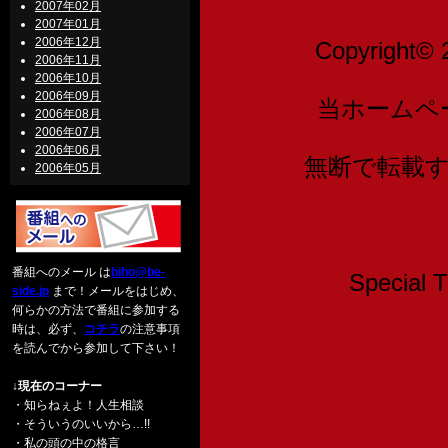
2007年02月
2007年01月
2006年12月
Copyright© 
2006年11月
2006年10月
2006年09月
当ホームペ
2006年08月
2006年07月
2006年06月
無断で転載
2006年05月
番組へのメール は
biho@be-
Speci
side.jp
まで！メールをはじめ、
何らかの方法で番組に参加する
時は、必ず、
コチラ
の注意事項
を読んでから参加して下さい！
↓現在のコーナー
・知らねぇよ！人生相談
・そういうのいいから…!!
・私の頭の中の格言