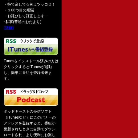
・持て余してる例えツッコミ！
・１08つ目の煩悩
・お詫びして訂正します…
･私事(普通のおたより)
[詳細]
Tunesをインストール済みの方は
クリックするとiTunesが起動
し、簡単に番組を登録出来ま
す。
ポッドキャストの受信ソフト
（iTunesなど）にこのバナーの
アドレスを登録すると、番組が
更新されたときに自動でダウン
ロードされ、より便利にお楽し