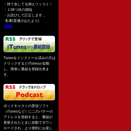
・持て余してる例えツッコミ！
・１08つ目の煩悩
・お詫びして訂正します…
･私事(普通のおたより)
[詳細]
Tunesをインストール済みの方は
クリックするとiTunesが起動
し、簡単に番組を登録出来ま
す。
ポッドキャストの受信ソフト
（iTunesなど）にこのバナーの
アドレスを登録すると、番組が
更新されたときに自動でダウン
ロードされ、より便利にお楽し