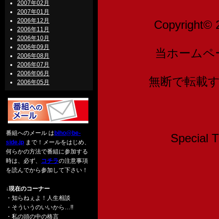
2007年02月
2007年01月
2006年12月
Copyright© 
2006年11月
2006年10月
2006年09月
当ホームペ
2006年08月
2006年07月
2006年06月
無断で転載
2006年05月
番組へのメール は
biho@be-
Speci
side.jp
まで！メールをはじめ、
何らかの方法で番組に参加する
時は、必ず、
コチラ
の注意事項
を読んでから参加して下さい！
↓現在のコーナー
・知らねぇよ！人生相談
・そういうのいいから…!!
・私の頭の中の格言