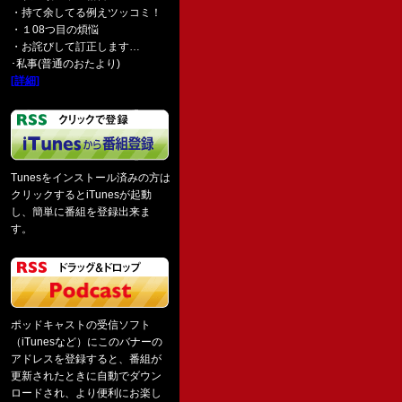
・持て余してる例えツッコミ！
・１08つ目の煩悩
・お詫びして訂正します…
･私事(普通のおたより)
[詳細]
Tunesをインストール済みの方は
クリックするとiTunesが起動
し、簡単に番組を登録出来ま
す。
ポッドキャストの受信ソフト
（iTunesなど）にこのバナーの
アドレスを登録すると、番組が
更新されたときに自動でダウン
ロードされ、より便利にお楽し