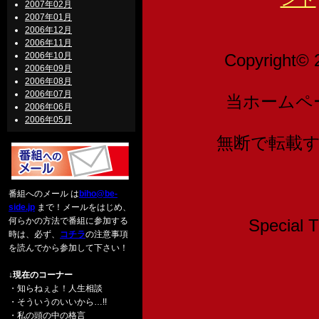
2007年02月
2007年01月
2006年12月
2006年11月
2006年10月
Copyright© 
2006年09月
2006年08月
2006年07月
当ホームペ
2006年06月
2006年05月
無断で転載
番組へのメール は
biho@be-
side.jp
まで！メールをはじめ、
何らかの方法で番組に参加する
Speci
時は、必ず、
コチラ
の注意事項
を読んでから参加して下さい！
↓現在のコーナー
・知らねぇよ！人生相談
・そういうのいいから…!!
・私の頭の中の格言