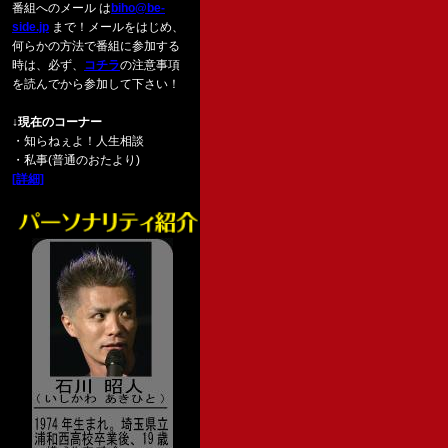
番組へのメール は
biho@be-
side.jp
まで！メールをはじめ、
何らかの方法で番組に参加する
時は、必ず、
コチラ
の注意事項
を読んでから参加して下さい！
↓現在のコーナー
・知らねぇよ！人生相談
・私事(普通のおたより)
[詳細]