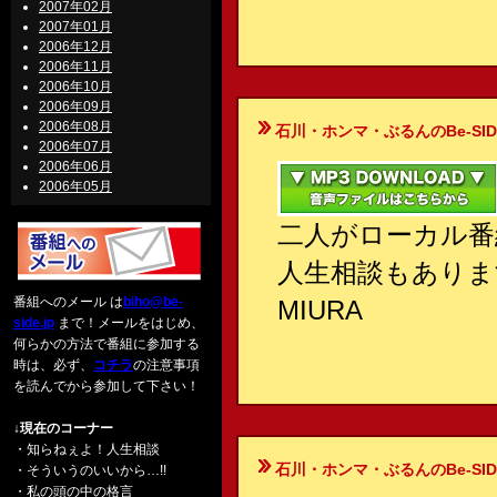
2007年02月
2007年01月
2006年12月
2006年11月
2006年10月
2006年09月
2006年08月
石川・ホンマ・ぶるんのBe-SIDE Your
2006年07月
2006年06月
2006年05月
二人がローカル番
人生相談もあります
番組へのメール は
biho@be-
MIURA
side.jp
まで！メールをはじめ、
何らかの方法で番組に参加する
時は、必ず、
コチラ
の注意事項
を読んでから参加して下さい！
↓現在のコーナー
・知らねぇよ！人生相談
石川・ホンマ・ぶるんのBe-SIDE Your
・そういうのいいから…!!
・私の頭の中の格言