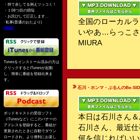
・持て余してる例えツッコミ！
・１08つ目の煩悩
・お詫びして訂正します…
全国のローカルラ
･私事(普通のおたより)
[詳細]
いやあ…らっこさ
MIURA
Tunesをインストール済みの方は
クリックするとiTunesが起動
し、簡単に番組を登録出来ま
す。
石川・ホンマ・ぶるんのBe-SIDE Your
ポッドキャストの受信ソフト
本日は石川さん＆
（iTunesなど）にこのバナーの
アドレスを登録すると、番組が
石川さん、最近仕
更新されたときに自動でダウン
何を信じればいい
ロードされ、より便利にお楽し