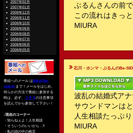
2007年02月
ぶるんさんの前で
2007年01月
2006年12月
この流れはきっと
2006年11月
2006年10月
MIURA
2006年09月
2006年08月
2006年07月
2006年06月
2006年05月
石川・ホンマ・ぶるんのBe-SIDE Your
番組へのメール は
biho@be-
side.jp
まで！メールをはじめ、
何らかの方法で番組に参加する
波乱の結婚式アナ
時は、必ず、
コチラ
の注意事項
を読んでから参加して下さい！
サウンドマンはと
人生相談たっぷり
↓現在のコーナー
・知らねぇよ！人生相談
MIURA
・そういうのいいから…!!
・私の頭の中の格言