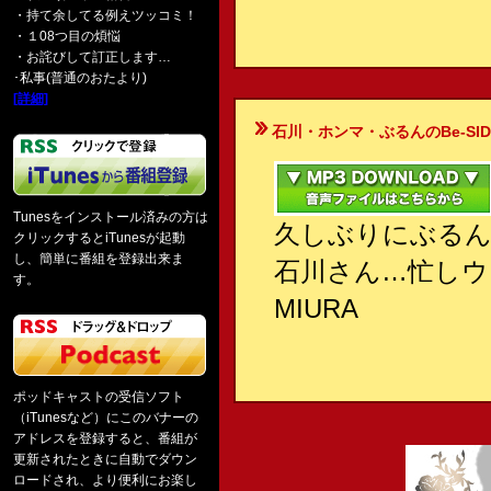
・持て余してる例えツッコミ！
・１08つ目の煩悩
・お詫びして訂正します…
･私事(普通のおたより)
[詳細]
石川・ホンマ・ぶるんのBe-SIDE Your
Tunesをインストール済みの方は
久しぶりにぶる
クリックするとiTunesが起動
し、簡単に番組を登録出来ま
石川さん…忙しウ
す。
MIURA
ポッドキャストの受信ソフト
（iTunesなど）にこのバナーの
アドレスを登録すると、番組が
更新されたときに自動でダウン
ロードされ、より便利にお楽し