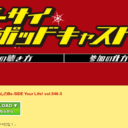
»
IDE Your Life! vol.546-3
ー×だな！」