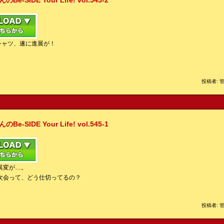
IDE Your Life! vol.545-2
シャツ、遂に進展が！
投稿者: 管
IDE Your Life! vol.545-1
異変が…。
次会って、どう仕切ってるの？
投稿者: 管