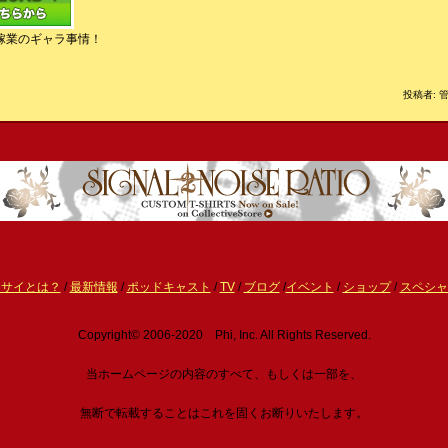
稼業のギャラ事情！
投稿者: 管
ーサイとは？
/
最新情報
/
ポッドキャスト
/
TV
/
ブログ
/
イベント
/
ショップ
/
スペシャ
Copyright© 2006-2020 Phi, Inc. All Rights Reserved.
当ホームページの内容のすべて、もしくは一部を、
無断で転載することはこれを固くお断りいたします。