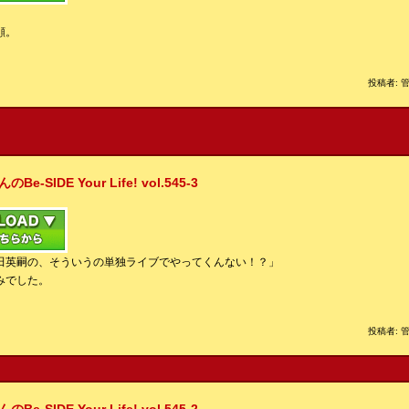
顔。
投稿者: 管
IDE Your Life! vol.545-3
田英嗣の、そういうの単独ライブでやってくんない！？」
みでした。
投稿者: 管