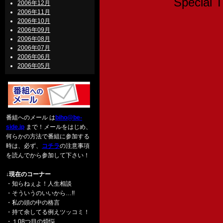
Speci
2006年12月
2006年11月
2006年10月
2006年09月
2006年08月
2006年07月
2006年06月
2006年05月
番組へのメール は
biho@be-
side.jp
まで！メールをはじめ、
何らかの方法で番組に参加する
時は、必ず、
コチラ
の注意事項
を読んでから参加して下さい！
↓現在のコーナー
・知らねぇよ！人生相談
・そういうのいいから…!!
・私の頭の中の格言
・持て余してる例えツッコミ！
・１08つ目の煩悩