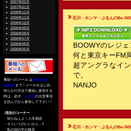
2007年02月
2007年01月
2006年12月
2006年11月
石川・ホンマ・ぶるんのBe-SIDE Your
2006年10月
2006年09月
2006年08月
2006年07月
BOOWYのレジ
2006年06月
2006年05月
何と東京キーFM局
超アングラなイン
で。
番組へのメール は
biho@be-
NANJO
side.jp
まで！メールをはじめ、
何らかの方法で番組に参加する
時は、必ず、
コチラ
の注意事項
を読んでから参加して下さい！
↓現在のコーナー
・知らねぇよ！人生相談
・そういうのいいから…!!
石川・ホンマ・ぶるんのBe-SIDE Your
・私の頭の中の格言