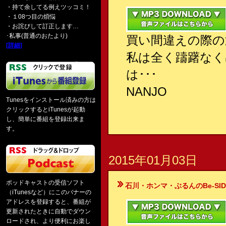
・持て余してる例えツッコミ！
・１08つ目の煩悩
・お詫びして訂正します…
･私事(普通のおたより)
買い間違えの際の
[詳細]
私は全く躊躇なく
は･･･
NANJO
Tunesをインストール済みの方は
クリックするとiTunesが起動
し、簡単に番組を登録出来ま
す。
2015年01月03日
ポッドキャストの受信ソフト
石川・ホンマ・ぶるんのBe-SIDE Your
（iTunesなど）にこのバナーの
アドレスを登録すると、番組が
更新されたときに自動でダウン
ロードされ、より便利にお楽し