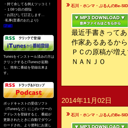
・持て余してる例えツッコミ！
石川・ホンマ・ぶるんのBe-SIDE Your
・１08つ目の煩悩
・お詫びして訂正します…
･私事(普通のおたより)
[詳細]
最近手書きってあ
作家あるあるから
ＰＣの原稿が増え
Tunesをインストール済みの方は
ＮＡＮＪＯ
クリックするとiTunesが起動
し、簡単に番組を登録出来ま
す。
2014年11月02日
ポッドキャストの受信ソフト
（iTunesなど）にこのバナーの
アドレスを登録すると、番組が
石川・ホンマ・ぶるんのBe-SIDE Your
更新されたときに自動でダウン
ロードされ、より便利にお楽し