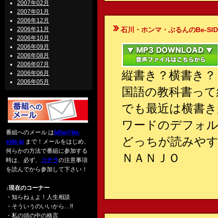
2007年02月
2007年01月
2006年12月
2006年11月
石川・ホンマ・ぶるんのBe-SIDE Your
2006年10月
2006年09月
2006年08月
2006年07月
縦書き？横書き？
2006年06月
2006年05月
国語の教科書って
でも最近は横書き
ワードのデフォル
番組へのメール は
biho@be-
どっちが読みや
side.jp
まで！メールをはじめ、
何らかの方法で番組に参加する
ＮＡＮＪＯ
時は、必ず、
コチラ
の注意事項
を読んでから参加して下さい！
↓現在のコーナー
・知らねぇよ！人生相談
・そういうのいいから…!!
・私の頭の中の格言