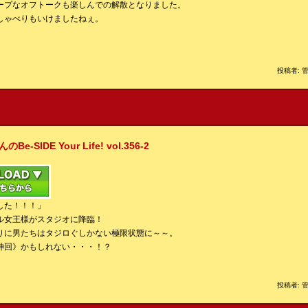
ープなオフトークも楽しんでの解散となりました。
しゃべりもいけましたねぇ。
投稿者: 管
IDE Your Life! vol.356-2
した！！！」
ル女王様がスタジオに降臨！
りに男たちはタジロぐしかない極限状態に～～。
神回》かもしれない・・・！？
投稿者: 管