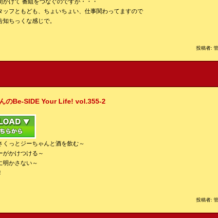
間かけて 番組をつなぐのですが・・・
タッフともども、ちょいちょい、仕事関わってますので
告知ちっくな感じで。
投稿者: 管
IDE Your Life! vol.355-2
さくっとジーちゃんと酒を飲む～
ーがかけつける～
に明かさない～
！
投稿者: 管