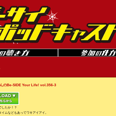
»
IDE Your Life! vol.356-3
でしたか！？
タイムなどもあってワキアイアイ。