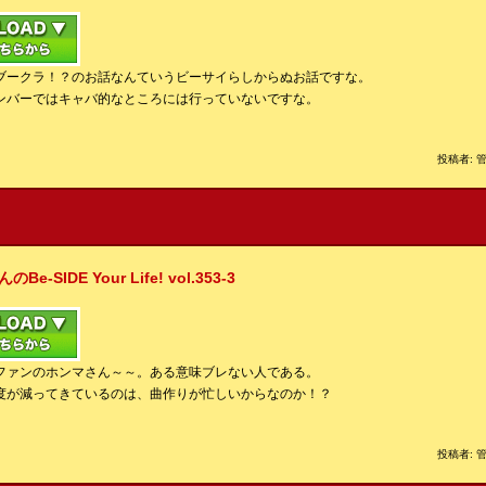
ブークラ！？のお話なんていうビーサイらしからぬお話ですな。
ンバーではキャバ的なところには行っていないですな。
投稿者: 管
IDE Your Life! vol.353-3
ファンのホンマさん～～。ある意味ブレない人である。
度が減ってきているのは、曲作りが忙しいからなのか！？
投稿者: 管