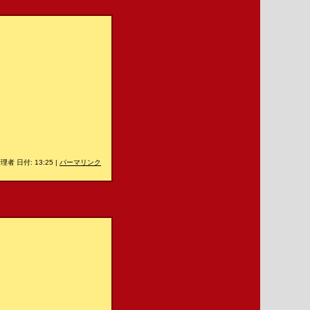
＿
理者 日付: 13:25
|
パーマリンク
＿