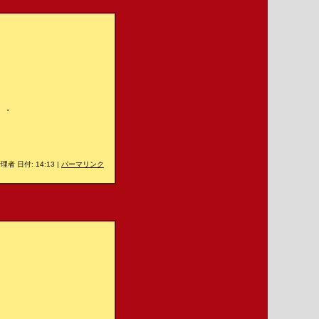
・・
理者 日付: 14:13
|
パーマリンク
・