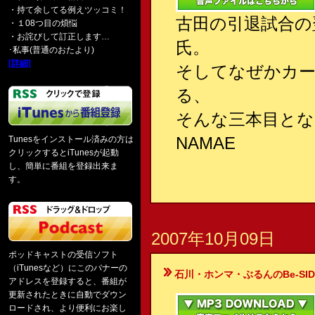
・持て余してる例えツッコミ！
古田の引退試合の
・１08つ目の煩悩
・お詫びして訂正します…
氏。
･私事(普通のおたより)
[詳細]
そしてなぜかカ
る、
そんな三本目とな
NAMAE
Tunesをインストール済みの方は
クリックするとiTunesが起動
し、簡単に番組を登録出来ま
す。
2007年10月09日
ポッドキャストの受信ソフト
（iTunesなど）にこのバナーの
石川・ホンマ・ぶるんのBe-SIDE Your
アドレスを登録すると、番組が
更新されたときに自動でダウン
ロードされ、より便利にお楽し