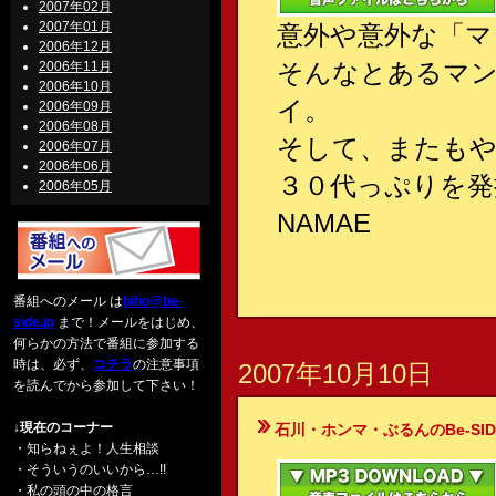
2007年02月
2007年01月
意外や意外な「マ
2006年12月
そんなとあるマン
2006年11月
2006年10月
イ。
2006年09月
2006年08月
そして、またもや
2006年07月
2006年06月
３０代っぷりを発
2006年05月
NAMAE
番組へのメール は
biho@be-
side.jp
まで！メールをはじめ、
何らかの方法で番組に参加する
時は、必ず、
コチラ
の注意事項
2007年10月10日
を読んでから参加して下さい！
↓現在のコーナー
石川・ホンマ・ぶるんのBe-SIDE Your
・知らねぇよ！人生相談
・そういうのいいから…!!
・私の頭の中の格言