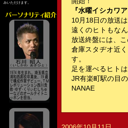
開始！
みいただけます。
『水曜イシカワア
10月18日の放
遠くのヒトもなん
放送終盤には、こ
倉庫スタヂオ近く
す。
足を運べるヒト
JR有楽町駅の目
NANAE
2006年10月11日