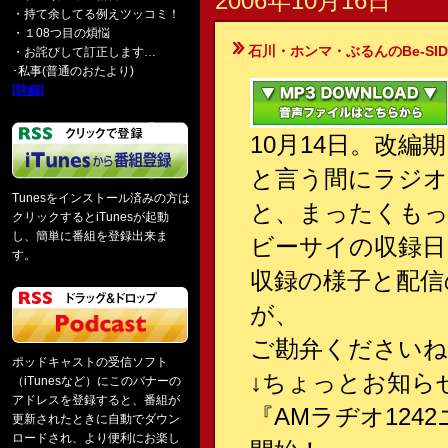
2006年10月16日
・持て余してる例えツッコミ！
・１08つ目の煩悩
石川・ホンマ・ぶるんのBe-SIDE Your
・お詫びして訂正します…
･私事(普通のおたより)
[詳細]
10月14日。改編
と言う間にラジオ
Tunesをインストール済みの方は
と、まったくも
クリックするとiTunesが起動
し、簡単に番組を登録出来ま
ビーサイの収録日
す。
収録の様子と配信
が、
ご勘弁くださいね
ポッドキャストの受信ソフト
↓ちょっとお知ら
（iTunesなど）にこのバナーの
アドレスを登録すると、番組が
『AMラヂオ12
更新されたときに自動でダウン
ロードされ、より便利にお楽し