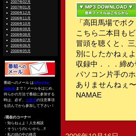
2007年02月
2007年01月
2006年12月
2006年11月
「高田馬場でボク
2006年10月
2006年09月
こちら二本目もビ
2006年08月
2006年07月
冒頭を聴くと、三
2006年06月
2006年05月
別にしたかねぇよ
収録中．．．締め
パソコン片手のホ
番組へのメール は
biho@be-
ありませんねぇ
side.jp
まで！メールをはじめ、
NAMAE
何らかの方法で番組に参加する
時は、必ず、
コチラ
の注意事項
を読んでから参加して下さい！
↓現在のコーナー
・知らねぇよ！人生相談
・そういうのいいから…!!
・私の頭の中の格言