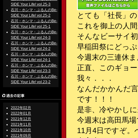
SIDE Your Life! vol.25-3
石川・ホンマ・ぶるんのBe-
とても「社長」の
SIDE Your Life! vol.25-2
石川・ホンマ・ぶるんのBe-
これを御上の人間
SIDE Your Life! vol.25-1
石川・ホンマ・ぶるんのBe-
そんなビーサイ初
SIDE Your Life! vol.24-3
石川・ホンマ・ぶるんのBe-
早稲田祭にどっぷ
SIDE Your Life! vol.24-2
石川・ホンマ・ぶるんのBe-
今週末の三連休ま
SIDE Your Life! vol.24-1
石川・ホンマ・ぶるんのBe-
正直、このギョー
SIDE Your Life! vol.23-3
我々．．．
石川・ホンマ・ぶるんのBe-
SIDE Your Life! vol.23-2
なんだかかんだ言
です！！！
是非、冷やかしに
2022年02月
2022年01月
今週末は高田馬場
2021年12月
2021年11月
11月4日ですぞ
2021年10月
2021年09月