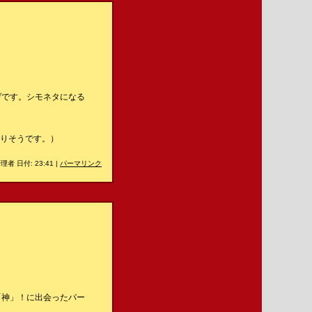
＿
ゲです。シモネタになる
なりそうです。）
理者 日付: 23:41
|
パーマリンク
＿
「神」！に出会ったパー