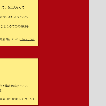
れている三人なんで
ゃべりはちょっとスペ
うなところでこの番組を
理者 日付: 11:45
|
パーマリンク
く少々暴走気味なところ
江
理者 日付: 12:00
|
パーマリンク