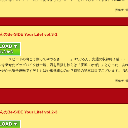
投稿者: 管
IDE Your Life! vol.3-1
．．．スピードの向こう側ってやつをさ．．．」BYぶるん。先週の収録終了後・・
ンを乗せたビッグバイクは一路、西を目指し彼らは「疾風（かぜ）」となった。あ
ーだから安全運転ですぞ！もはや旅番組なのか？待望の第三回目でございます。 NA
投稿者: 管
IDE Your Life! vol.2-3