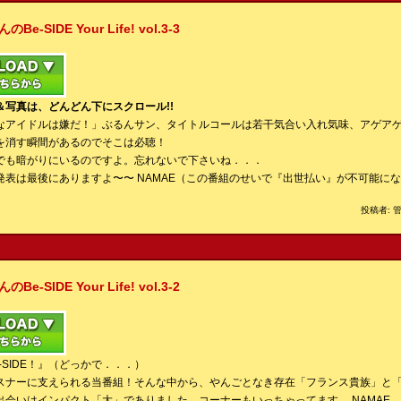
IDE Your Life! vol.3-3
写真は、どんどん下にスクロール!!
なアイドルは嫌だ！」ぶるんサン、タイトルコールは若干気合い入れ気味、アゲア
を消す瞬間があるのでそこは必聴！
でも暗がりにいるのですよ。忘れないで下さいね．．．
発表は最後にありますよ〜〜 NAMAE（この番組のせいで『出世払い』が不可能に
投稿者: 管
IDE Your Life! vol.3-2
-SIDE！』（どっかで．．．）
スナーに支えられる当番組！そんな中から、やんごとなき存在「フランス貴族」と
出会いはインパクト「大」でありました。コーナーもいっちゃってます。 NAMAE