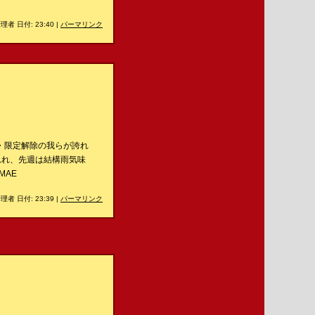
理者 日付: 23:40
|
パーマリンク
・限定解除の我らが誇れ
れれ、先週は結構雨気味
MAE
理者 日付: 23:39
|
パーマリンク