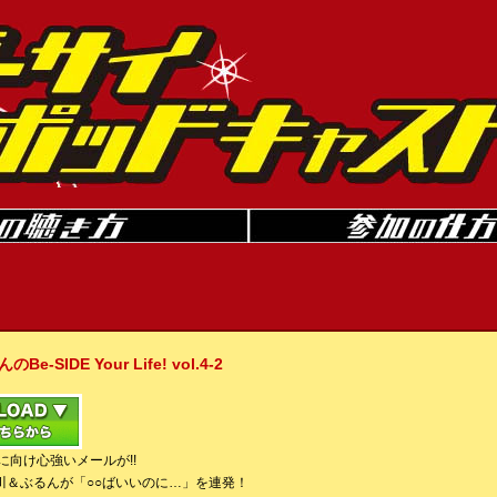
IDE Your Life! vol.4-2
に向け心強いメールが!!
川＆ぶるんが「○○ばいいのに…」を連発！