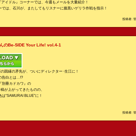
?『アイドル』コーナーでは、今週もメールを大量紹介！
ーでは、石川が、またしてもリスナーに腹黒いゲリラ作戦を指示！
投稿者: 管
IDE Your Life! vol.4-1
川の因縁の矛先が、ついにディレクター･生江に！
告白とは…!?
『別冊カドカワ』の
第一稿が上がってきたものの、
SAMURAI BLUE”に！
投稿者: 管