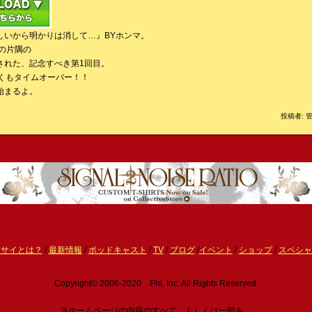
しいから明かりは消して…』BYホンマ。
の片隅の
された、記念すべき第1回目。
早くもタイムオーバー！！
始まるよ。
投稿者: 管
ーサイとは？
/
最新情報
/
ポッドキャスト
/
TV
/
ブログ
/
イベント
/
ショップ
/
スペシャ
Copyright© 2006-2020 Phi, Inc. All Rights Reserved.
当ホームページの内容のすべて、もしくは一部を、