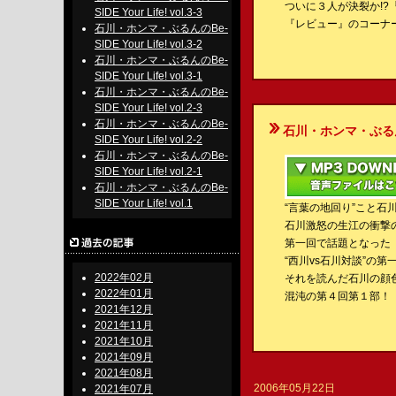
ついに３人が決裂か!
SIDE Your Life! vol.3-3
『レビュー』のコーナ
石川・ホンマ・ぶるんのBe-
SIDE Your Life! vol.3-2
石川・ホンマ・ぶるんのBe-
SIDE Your Life! vol.3-1
石川・ホンマ・ぶるんのBe-
SIDE Your Life! vol.2-3
石川・ホンマ・ぶるんのBe-
石川・ホンマ・ぶるんのBe-S
SIDE Your Life! vol.2-2
石川・ホンマ・ぶるんのBe-
SIDE Your Life! vol.2-1
石川・ホンマ・ぶるんのBe-
SIDE Your Life! vol.1
“言葉の地回り”こと石
石川激怒の生江の衝撃の
第一回で話題となった
“西川vs石川対談”の
2022年02月
それを読んだ石川の顔色は“
2022年01月
混沌の第４回第１部！
2021年12月
2021年11月
2021年10月
2021年09月
2021年08月
2006年05月22日
2021年07月