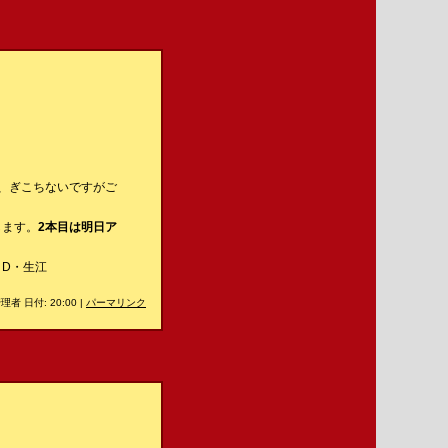
、ぎこちないですがご
します。
2本目は明日ア
D・生江
理者 日付: 20:00
|
パーマリンク