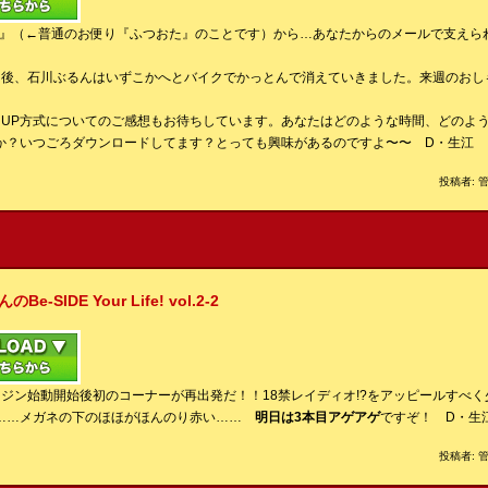
私事』（←普通のお便り『ふつおた』のことです）から…あなたからのメールで支えら
了後、石川ぶるんはいずこかへとバイクでかっとんで消えていきました。来週のおし
日UP方式についてのご感想もお待ちしています。あなたはどのような時間、どのよ
か？いつごろダウンロードしてます？とっても興味があるのですよ〜〜 D・生江
投稿者: 管
IDE Your Life! vol.2-2
ンジン始動開始後初のコーナーが再出発だ！！18禁レイディオ!?をアッピールすべ
……メガネの下のほほがほんのり赤い……
明日は3本目アゲアゲ
ですぞ！ D・生
投稿者: 管