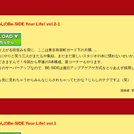
IDE Your Life! vol.2-1
り上がる街並みを背に、ここは東京有楽町ガード下の片隅…。
、にやりと笑う三人がまたもや集結。まだまだ新しいスタジオの水に慣れないせいか
てきますんで！今回から早速の3本構成。新コーナーもやります。
のサーバーアップなので、BE-SIDEは連日アップアゲアゲ方式をとりあえず採用
ら先に見れちゃうからみんなじらされちゃってたかな？じらしのテクですよ（笑） 
投稿者: 管
IDE Your Life! vol.1