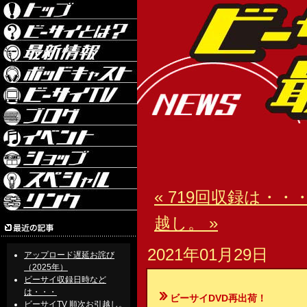
« 719回収録は・・
越し。 »
2021年01月29日
アップロード遅延お詫び
（2025年）
ビーサイ収録日時など
は・・・
ビーサイDVD再出荷！
ビーサイTV 順次お引越し。