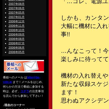
「…コレ、電源ユ
2007年08月
2007年06月
2007年05月
しかも、カンタ
2007年01月
2006年12月
大幅に機材に入れ
2006年11月
2006年10月
事!!
2006年09月
2006年08月
2006年07月
2006年06月
…んなこって！今
2006年05月
楽しみに待ってて
機材の入れ替えや
番組へのメール は
biho@be-
side.jp
まで！メールをはじめ、
新たな収録スケジ
何らかの方法で番組に参加する
ます！
時は、必ず、
コチラ
の注意事項
を読んでから参加して下さい！
思わぬアクシデン
↓現在のコーナー