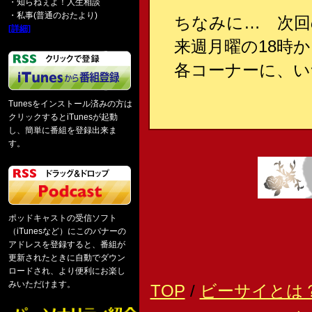
・知らねぇよ！人生相談
・私事(普通のおたより)
ちなみに… 次回
[詳細]
来週月曜の18時
各コーナーに、い
Tunesをインストール済みの方は
クリックするとiTunesが起動
し、簡単に番組を登録出来ま
す。
ポッドキャストの受信ソフト
（iTunesなど）にこのバナーの
アドレスを登録すると、番組が
更新されたときに自動でダウン
ロードされ、より便利にお楽し
みいただけます。
TOP
/
ビーサイとは