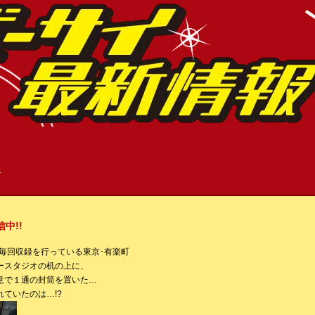
»
中!!
月)、毎回収録を行っている東京･有楽町
ースタジオの机の上に、
意で１通の封筒を置いた…
ていたのは…!?