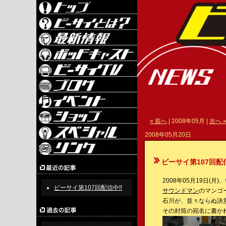
« 前へ
| 2008年05月 |
次へ 
2008年05月20日
ビーサイ第107回配信
2008年05月19日(
ビーサイ第107回配信中!!
サウンドマン
のマンゴ
石川が、並々ならぬ決
その封筒の宛名に書かれ