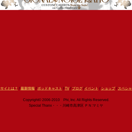
ーサイとは？
/
最新情報
/
ポッドキャスト
/
TV
/
ブログ
/
イベント
/
ショップ
/
スペシャ
Copyright© 2006-2010 Phi, Inc. All Rights Reserved.
Special Thanx・・・川崎市高津区 ＰＮ:マミヤ