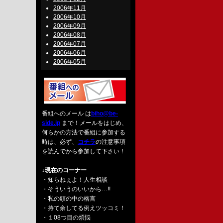
2006年11月
2006年10月
2006年09月
2006年08月
2006年07月
2006年06月
2006年05月
番組へのメール は
biho@be-
side.jp
まで！メールをはじめ、
何らかの方法で番組に参加する
時は、必ず、
コチラ
の注意事項
を読んでから参加して下さい！
↓現在のコーナー
・知らねぇよ！人生相談
・そういうのいいから…!!
・私の頭の中の格言
・持て余してる例えツッコミ！
・１08つ目の煩悩