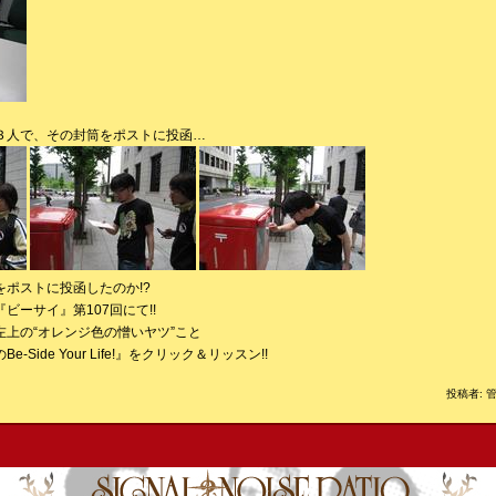
の３人で、その封筒をポストに投函…
ポストに投函したのか!?
ビーサイ』第107回にて!!
上の“オレンジ色の憎いヤツ”こと
-Side Your Life!』をクリック＆リッスン!!
投稿者: 管