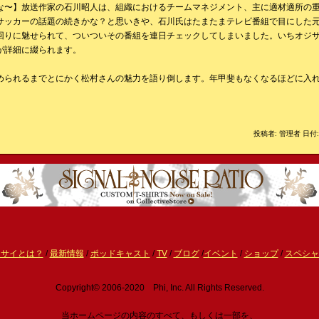
な〜】放送作家の石川昭人は、組織におけるチームマネジメント、主に適材適所の
サッカーの話題の続きかな？と思いきや、石川氏はたまたまテレビ番組で目にした元
回りに魅せられて、ついついその番組を連日チェックしてしまいました。いちオジ
が詳細に綴られます。
められるまでとにかく松村さんの魅力を語り倒します。年甲斐もなくなるほどに入
投稿者: 管理者 日付: 
ーサイとは？
/
最新情報
/
ポッドキャスト
/
TV
/
ブログ
/
イベント
/
ショップ
/
スペシャ
Copyright© 2006-2020 Phi, Inc. All Rights Reserved.
当ホームページの内容のすべて、もしくは一部を、