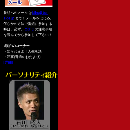
番組へのメール は
biho@be-
side.jp
まで！メールをはじめ、
何らかの方法で番組に参加する
時は、必ず、
コチラ
の注意事項
を読んでから参加して下さい！
↓現在のコーナー
・知らねぇよ！人生相談
・私事(普通のおたより)
[詳細]