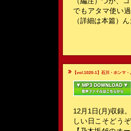
（編注）つか、コ
でもアタマ使い過
（詳細は本篇）んだ
【vol.1020-1】石川・ホンマ・ぶるん
12月1日(月)収
しい日こそどうぞ
【乃木坂46のオ