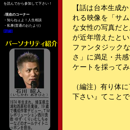
を読んでから参加して下さい！
【話は台本生成か
↓現在のコーナー
れる映像を「サム
・知らねぇよ！人生相談
・私事(普通のおたより)
な女性の写真だと
[詳細]
が近年増えたとい
ファンタジックな
さ」に満足・共感
ケートを採ってみる
（編注）有り体に
下さい』てことで