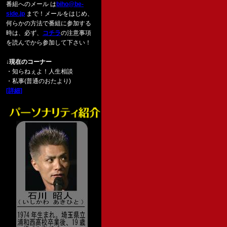
番組へのメール は
biho@be-
side.jp
まで！メールをはじめ、
何らかの方法で番組に参加する
時は、必ず、
コチラ
の注意事項
を読んでから参加して下さい！
↓現在のコーナー
・知らねぇよ！人生相談
・私事(普通のおたより)
[詳細]