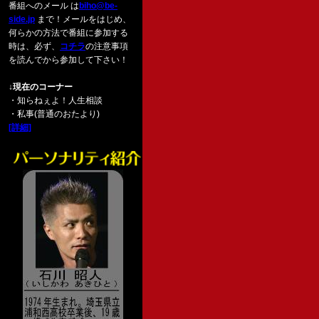
番組へのメール は
biho@be-
side.jp
まで！メールをはじめ、
何らかの方法で番組に参加する
時は、必ず、
コチラ
の注意事項
を読んでから参加して下さい！
↓現在のコーナー
・知らねぇよ！人生相談
・私事(普通のおたより)
[詳細]