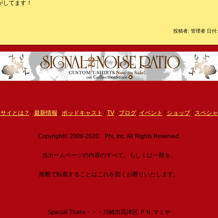
がしてます！
投稿者: 管理者 日付: 
ーサイとは？
/
最新情報
/
ポッドキャスト
/
TV
/
ブログ
/
イベント
/
ショップ
/
スペシャ
Copyright© 2006-2020 Phi, Inc. All Rights Reserved.
当ホームページの内容のすべて、もしくは一部を、
無断で転載することはこれを固くお断りいたします。
Special Thanx・・・川崎市高津区 ＰＮ:マミヤ