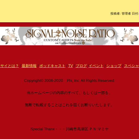
投稿者: 管理者 日付: 
ーサイとは？
/
最新情報
/
ポッドキャスト
/
TV
/
ブログ
/
イベント
/
ショップ
/
スペシャ
Copyright© 2006-2020 Phi, Inc. All Rights Reserved.
当ホームページの内容のすべて、もしくは一部を、
無断で転載することはこれを固くお断りいたします。
Special Thanx・・・川崎市高津区 ＰＮ:マミヤ