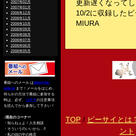
更新遅くなって
2007年02月
2007年01月
10/2に収録した
2006年12月
2006年11月
MIURA
2006年10月
2006年09月
2006年08月
2006年07月
2006年06月
2006年05月
番組へのメール は
biho@be-
side.jp
まで！メールをはじめ、
何らかの方法で番組に参加する
時は、必ず、
コチラ
の注意事項
を読んでから参加して下さい！
↓現在のコーナー
TOP
/
ビーサイとは
・知らねぇよ！人生相談
・そういうのいいから…!!
ント
・私の頭の中の格言