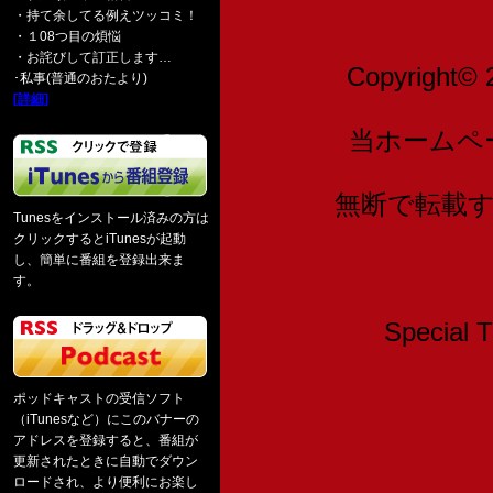
・持て余してる例えツッコミ！
・１08つ目の煩悩
・お詫びして訂正します…
Copyright© 
･私事(普通のおたより)
[詳細]
当ホームペ
無断で転載
Tunesをインストール済みの方は
クリックするとiTunesが起動
し、簡単に番組を登録出来ま
す。
Speci
ポッドキャストの受信ソフト
（iTunesなど）にこのバナーの
アドレスを登録すると、番組が
更新されたときに自動でダウン
ロードされ、より便利にお楽し