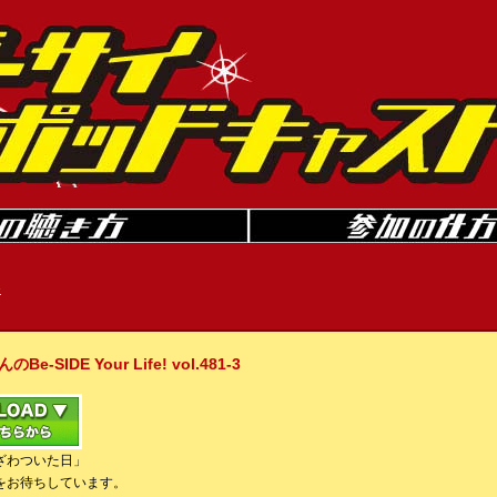
»
IDE Your Life! vol.481-3
ざわついた日」
をお待ちしています。