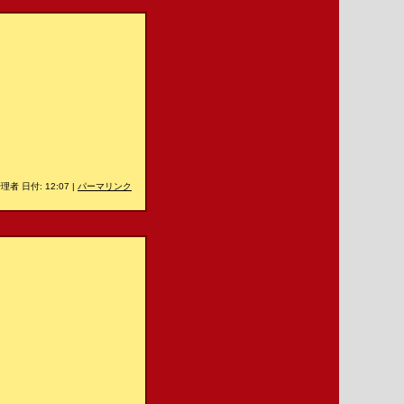
理者 日付: 12:07
|
パーマリンク