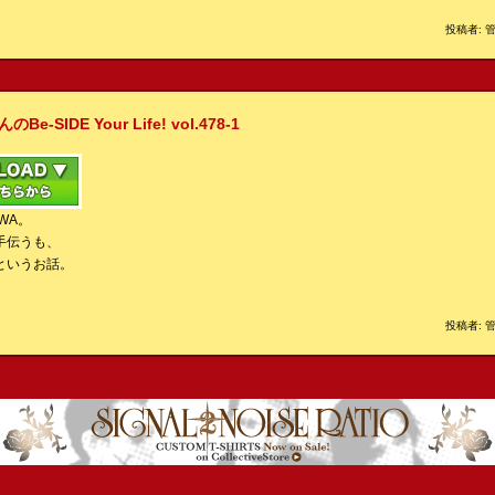
投稿者: 管
IDE Your Life! vol.478-1
WA。
手伝うも、
というお話。
投稿者: 管