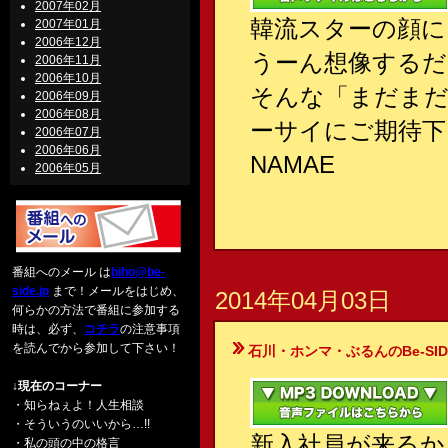
2007年02月
韓流スターの顔に
2007年01月
2006年12月
うーん想像する
2006年11月
2006年10月
そんな「まだま
2006年09月
2006年08月
ーサイにご期待下
2006年07月
2006年06月
NAMAE
2006年05月
番組へのメール は
biho@be-
side.jp
まで！メールをはじめ、
2014年04月03日
何らかの方法で番組に参加する
時は、必ず、
コチラ
の注意事項
を読んでから参加して下さい！
石川・ホンマ・ぶるんのBe-SIDE Your
↓現在のコーナー
・知らねぇよ！人生相談
・そういうのいいから…!!
新入社員が来るか
・私の頭の中の格言