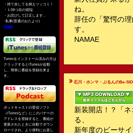
・持て余してる例えツッコミ！
ね。
・１08つ目の煩悩
・お詫びして訂正します…
辞任の「驚愕の理
･私事(普通のおたより)
[詳細]
す。
NAMAE
Tunesをインストール済みの方は
クリックするとiTunesが起動
し、簡単に番組を登録出来ま
す。
石川・ホンマ・ぶるんのBe-SIDE Your
ポッドキャストの受信ソフト
新装開店！？「ネ
（iTunesなど）にこのバナーの
る、
アドレスを登録すると、番組が
更新されたときに自動でダウン
新年度のビーサイ
ロードされ、より便利にお楽し