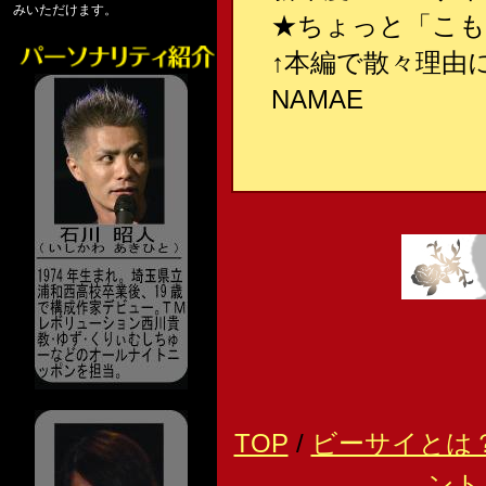
みいただけます。
★ちょっと「こも
↑本編で散々理由
NAMAE
TOP
/
ビーサイとは
ント