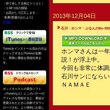
・持て余してる例えツッコミ！
・１08つ目の煩悩
・お詫びして訂正します…
2013年12月04日
･私事(普通のおたより)
[詳細]
石川・ホンマ・ぶるんのBe-SIDE Your
Tunesをインストール済みの方は
ホンマさんは一年
クリックするとiTunesが起動
し、簡単に番組を登録出来ま
説！が浮上中。
す。
今回も非常に体調
石川サンにならい
ＮＡＭＡＥ
ポッドキャストの受信ソフト
（iTunesなど）にこのバナーの
アドレスを登録すると、番組が
更新されたときに自動でダウン
ロードされ、より便利にお楽し