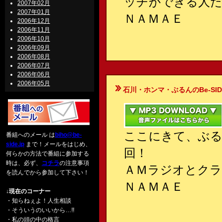
ッチができる人
2007年02月
2007年01月
ＮＡＭＡＥ
2006年12月
2006年11月
2006年10月
2006年09月
2006年08月
2006年07月
2006年06月
2006年05月
石川・ホンマ・ぶるんのBe-SIDE Your
ここにきて、ぶる
番組へのメール は
biho@be-
side.jp
まで！メールをはじめ、
回！
何らかの方法で番組に参加する
時は、必ず、
コチラ
の注意事項
ＡＭラジオとクラ
を読んでから参加して下さい！
ＮＡＭＡＥ
↓現在のコーナー
・知らねぇよ！人生相談
・そういうのいいから…!!
・私の頭の中の格言