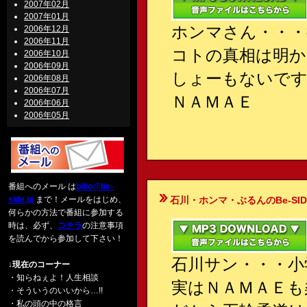
2007年02月
2007年01月
ホンマさん・・・
2006年12月
2006年11月
コトの真相は明か
2006年10月
2006年09月
しょーもないで
2006年08月
2006年07月
ＮＡＭＡＥ
2006年06月
2006年05月
番組へのメール は
biho@be-
side.jp
まで！メールをはじめ、
石川・ホンマ・ぶるんのBe-SIDE Your
何らかの方法で番組に参加する
時は、必ず、
コチラ
の注意事項
を読んでから参加して下さい！
石川サン・・・小
↓現在のコーナー
・知らねぇよ！人生相談
実はＮＡＭＡＥも
・そういうのいいから…!!
・私の頭の中の格言