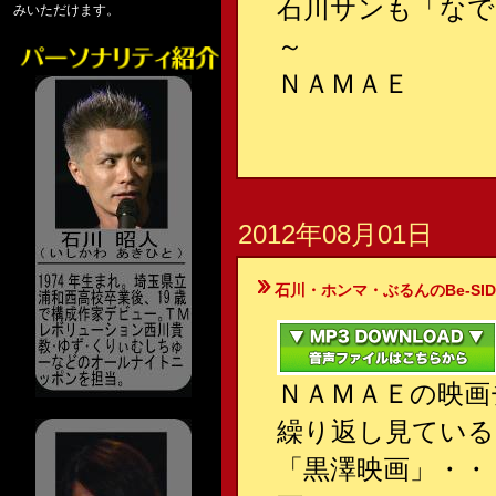
石川サンも「なで
みいただけます。
～
ＮＡＭＡＥ
2012年08月01日
石川・ホンマ・ぶるんのBe-SIDE Your
ＮＡＭＡＥの映画
繰り返し見ている
「黒澤映画」・・