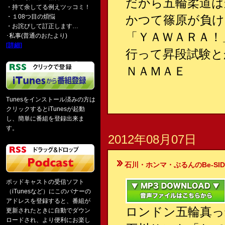
だから五輪柔道
・持て余してる例えツッコミ！
・１08つ目の煩悩
かつて篠原が負け
・お詫びして訂正します…
「ＹＡＷＡＲＡ！
･私事(普通のおたより)
[詳細]
行って昇段試験と
ＮＡＭＡＥ
Tunesをインストール済みの方は
クリックするとiTunesが起動
し、簡単に番組を登録出来ま
す。
2012年08月07日
石川・ホンマ・ぶるんのBe-SIDE Your
ポッドキャストの受信ソフト
（iTunesなど）にこのバナーの
アドレスを登録すると、番組が
ロンドン五輪真っ
更新されたときに自動でダウン
ロードされ、より便利にお楽し