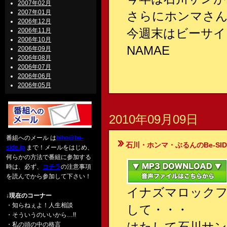
2007年02月
2007年01月
さらにホンマさ
2006年12月
今週末はビーサイ
2006年11月
2006年10月
NAMAE
2006年09月
2006年08月
2006年07月
2006年06月
2006年05月
2010年09月09日
番組へのメール は
biho@be-
石川・ホンマ・ぶるんのBe-SIDE Your
side.jp
まで！メールをはじめ、
何らかの方法で番組に参加する
時は、必ず、
コチラ
の注意事項
を読んでから参加して下さい！
イナズマロック
↓現在のコーナー
・知らねぇよ！人生相談
して・・・
・そういうのいいから…!!
はたして石川サン
・私の頭の中の格言