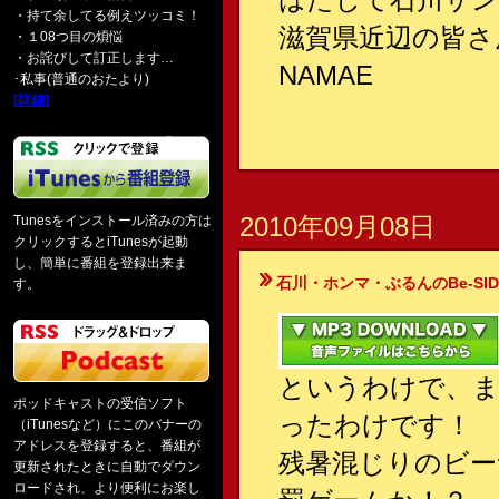
・持て余してる例えツッコミ！
滋賀県近辺の皆さ
・１08つ目の煩悩
・お詫びして訂正します…
NAMAE
･私事(普通のおたより)
[詳細]
2010年09月08日
Tunesをインストール済みの方は
クリックするとiTunesが起動
し、簡単に番組を登録出来ま
石川・ホンマ・ぶるんのBe-SIDE Your
す。
というわけで、ま
ポッドキャストの受信ソフト
ったわけです！
（iTunesなど）にこのバナーの
アドレスを登録すると、番組が
残暑混じりのビー
更新されたときに自動でダウン
ロードされ、より便利にお楽し