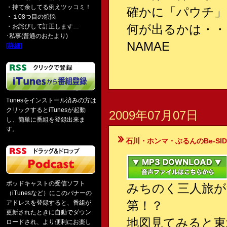
・持て余してる例えツッコミ！
確かに「パウチ」
・１08つ目の煩悩
何が出るかは・・
・お詫びして訂正します…
･私事(普通のおたより)
NAMAE
[詳細]
Tunesをインストール済みの方は
クリックするとiTunesが起動
2009年07月07日
し、簡単に番組を登録出来ま
す。
石川・ホンマ・ぶるんのBe-SIDE Your
ポッドキャストの受信ソフト
みちのく三人旅が
（iTunesなど）にこのバナーの
第！？
アドレスを登録すると、番組が
更新されたときに自動でダウン
地図見てみると東
ロードされ、より便利にお楽し