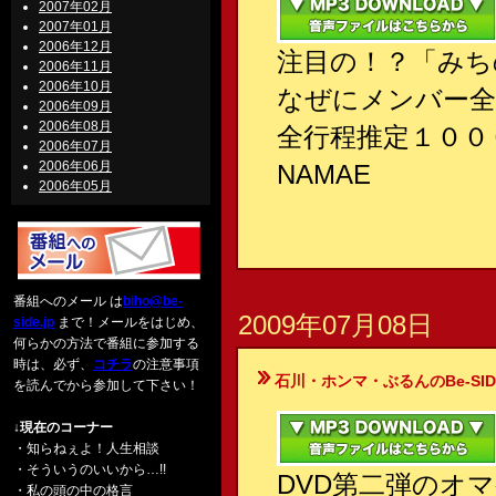
2007年02月
2007年01月
2006年12月
注目の！？「みち
2006年11月
2006年10月
なぜにメンバー全
2006年09月
2006年08月
全行程推定１００
2006年07月
2006年06月
NAMAE
2006年05月
番組へのメール は
biho@be-
2009年07月08日
side.jp
まで！メールをはじめ、
何らかの方法で番組に参加する
時は、必ず、
コチラ
の注意事項
石川・ホンマ・ぶるんのBe-SIDE Your
を読んでから参加して下さい！
↓現在のコーナー
・知らねぇよ！人生相談
・そういうのいいから…!!
DVD第二弾のオ
・私の頭の中の格言