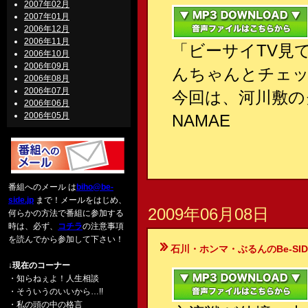
2007年02月
2007年01月
2006年12月
2006年11月
「ビーサイTV見
2006年10月
2006年09月
んちゃんとチェ
2006年08月
2006年07月
今回は、河川敷の
2006年06月
2006年05月
NAMAE
番組へのメール は
biho@be-
side.jp
まで！メールをはじめ、
2009年06月08日
何らかの方法で番組に参加する
時は、必ず、
コチラ
の注意事項
を読んでから参加して下さい！
石川・ホンマ・ぶるんのBe-SIDE Your
↓現在のコーナー
・知らねぇよ！人生相談
・そういうのいいから…!!
・私の頭の中の格言