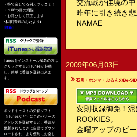
交流戦が佳境の中
・持て余してる例えツッコミ！
・１08つ目の煩悩
昨年に引き続き悲
・お詫びして訂正します…
NAMAE
･私事(普通のおたより)
[詳細]
Tunesをインストール済みの方は
2009年06月03日
クリックするとiTunesが起動
し、簡単に番組を登録出来ま
す。
石川・ホンマ・ぶるんのBe-SIDE Your
変則収録御免！泥
ポッドキャストの受信ソフト
（iTunesなど）にこのバナーの
ROOKIES。
アドレスを登録すると、番組が
金曜アップのビー
更新されたときに自動でダウン
ロードされ、より便利にお楽し