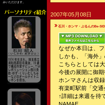
みいただけます。
2007年05月08日
石川・ホンマ・ぶるんのBe-SIDE Your
なぜか本日は、フ
しかも、「海外」
こちらとしては
今後の展開に御期
ホンマさんは収録
有楽町駅前「交通
↑詳細は来週を待
NAMAE