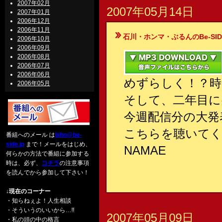
2007年02月
2007年05月14日
2007年01月
2006年12月
2006年11月
石川・ホンマ・ぶるんのBe-SIDE Your
2006年10月
2006年09月
2006年08月
2006年07月
2006年06月
めずらしく！？時
2006年05月
そして、二年目に
今週配信分の大発
こちらを聴いてく
番組へのメール は
biho@be-
side.jp
まで！メールをはじめ、
NAMAE
何らかの方法で番組に参加する
時は、必ず、
コチラ
の注意事項
を読んでから参加して下さい！
↓現在のコーナー
・知らねぇよ！人生相談
・そういうのいいから…!!
2007年05月09日
・私の頭の中の格言