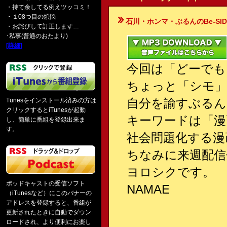
・持て余してる例えツッコミ！
・１08つ目の煩悩
石川・ホンマ・ぶるんのBe-SIDE Your
・お詫びして訂正します…
･私事(普通のおたより)
[詳細]
今回は「どーでも
ちょっと「シモ」
自分を諭すぶるん
Tunesをインストール済みの方は
クリックするとiTunesが起動
キーワードは「漫
し、簡単に番組を登録出来ま
す。
社会問題化する漫
ちなみに来週配信
ヨロシクです。
ポッドキャストの受信ソフト
NAMAE
（iTunesなど）にこのバナーの
アドレスを登録すると、番組が
更新されたときに自動でダウン
ロードされ、より便利にお楽し