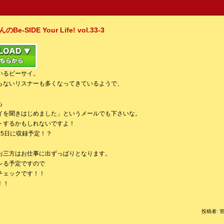
IDE Your Life! vol.33-3
いるビーサイ。
らないリスナーも多くなってきているようで、
も
イを聞きはじめました」というメールでも下さいな。
トするかもしれないですよ！
25日に収録予定！？
、
お三方はお仕事に出ずっぱりとなります。
レる予定ですので
チェックです！！
！！
投稿者: 管