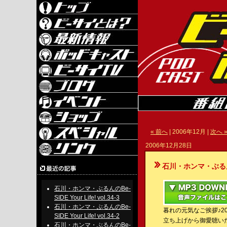
« 前へ
| 2006年12月 |
次へ 
2006年12月28日
石川・ホンマ・ぶるんのBe-S
石川・ホンマ・ぶるんのBe-
SIDE Your Life! vol.34-3
石川・ホンマ・ぶるんのBe-
暮れの元気なご挨拶♪2
SIDE Your Life! vol.34-2
立ち上げから御愛聴い
石川・ホンマ・ぶるんのBe-