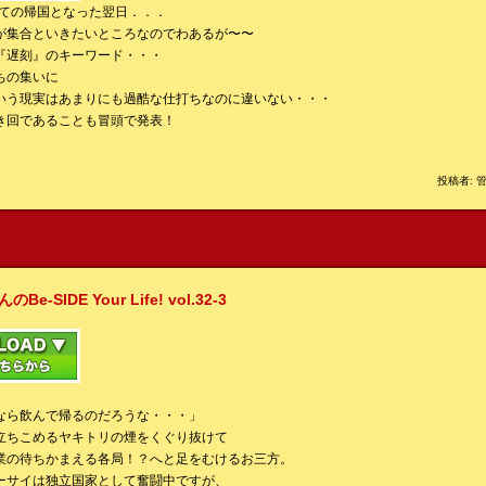
しての帰国となった翌日．．．
が集合といきたいところなのでわあるが〜〜
『遅刻』のキーワード・・・
ちの集いに
いう現実はあまりにも過酷な仕打ちなのに違いない・・・
き回であることも冒頭で発表！
投稿者: 管
IDE Your Life! vol.32-3
なら飲んで帰るのだろうな・・・」
立ちこめるヤキトリの煙をくぐり抜けて
業の待ちかまえる各局！？へと足をむけるお三方。
ーサイは独立国家として奮闘中ですが、