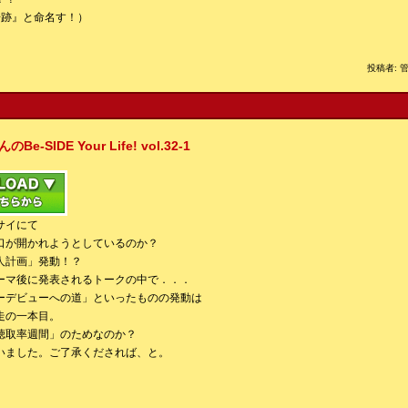
奇跡』と命名す！）
投稿者: 管
IDE Your Life! vol.32-1
サイにて
口が開かれようとしているのか？
人計画」発動！？
ーマ後に発表されるトークの中で．．．
ーデビューへの道」といったものの発動は
走の一本目。
聴取率週間」のためなのか？
いました。ご了承くだされば、と。