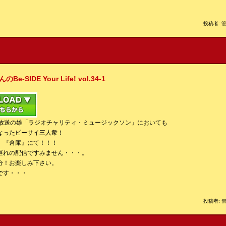
投稿者: 管
IDE Your Life! vol.34-1
波放送の雄「ラジオチャリティ・ミュージックソン」においても
なったビーサイ三人衆！
、『倉庫』にて！！！
遅れの配信ですみません・・・。
分！お楽しみ下さい。
です・・・
投稿者: 管