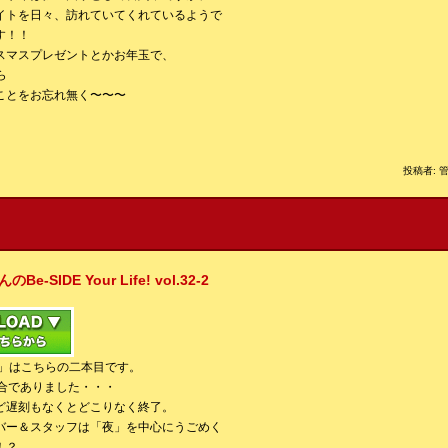
イトを日々、訪れていてくれているようで
す！！
スマスプレゼントとかお年玉で、
ら
ことをお忘れ無く〜〜〜
投稿者: 管
IDE Your Life! vol.32-2
画」はこちらの二本目です。
集合でありました・・・
ど遅刻もなくとどこりなく終了。
バー＆スタッフは「夜」を中心にうごめく
！？