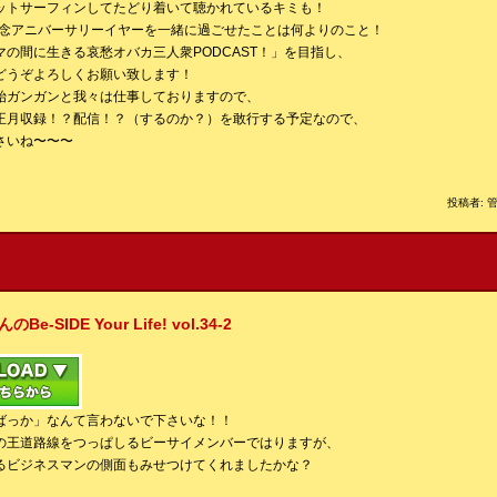
ットサーフィンしてたどり着いて聴かれているキミも！
立記念アニバーサリーイヤーを一緒に過ごせたことは何よりのこと！
の間に生きる哀愁オバカ三人衆PODCAST！」を目指し、
どうぞよろしくお願い致します！
始ガンガンと我々は仕事しておりますので、
正月収録！？配信！？（するのか？）を敢行する予定なので、
さいね〜〜〜
投稿者: 管
IDE Your Life! vol.34-2
ばっか」なんて言わないで下さいな！！
の王道路線をつっぱしるビーサイメンバーではりますが、
るビジネスマンの側面もみせつけてくれましたかな？
）