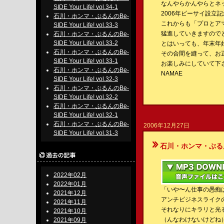
なんやらかんやらとネ
SIDE Your Life! vol.34-1
2006年ビーサイ設
石川・ホンマ・ぶるんのBe-
これからも「プロとアマ
SIDE Your Life! vol.33-3
猛進していきますので
石川・ホンマ・ぶるんのBe-
SIDE Your Life! vol.33-2
とはいっても、年末年
石川・ホンマ・ぶるんのBe-
その合間を縫って、お
SIDE Your Life! vol.33-1
お楽しみにしていて下
石川・ホンマ・ぶるんのBe-
NAMAE
SIDE Your Life! vol.32-3
石川・ホンマ・ぶるんのBe-
SIDE Your Life! vol.32-2
石川・ホンマ・ぶるんのBe-
SIDE Your Life! vol.32-1
石川・ホンマ・ぶるんのBe-
2006年12月27日
SIDE Your Life! vol.31-3
石川・ホンマ・ぶるんのBe-S
2022年02月
2022年01月
「いや〜ん仕事の愚痴
2021年12月
アンチビジネスライク
2021年11月
それなりにキラリと光
2021年10月
（んなわけないけどね
2021年09月