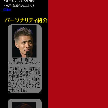
・知らねぇよ！人生相談
・私事(普通のおたより)
[詳細]