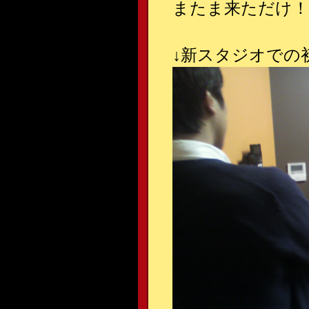
またま来ただけ！(
↓
新スタジオでの