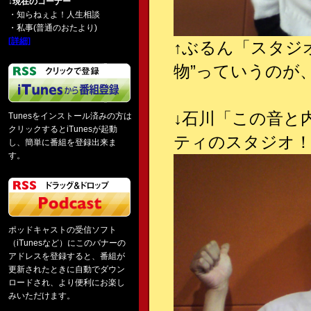
↓現在のコーナー
・知らねぇよ！人生相談
・私事(普通のおたより)
[詳細]
↑
ぶるん「スタジ
物”っていうのが
↓
石川「この音と
Tunesをインストール済みの方は
クリックするとiTunesが起動
ティのスタジオ！
し、簡単に番組を登録出来ま
す。
ポッドキャストの受信ソフト
（iTunesなど）にこのバナーの
アドレスを登録すると、番組が
更新されたときに自動でダウン
ロードされ、より便利にお楽し
みいただけます。