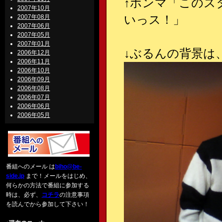
↑
ホンマ「このス
2007年10月
いっス！」
2007年08月
2007年06月
2007年05月
2007年01月
↓
ぶるんの背景は
2006年12月
2006年11月
2006年10月
2006年09月
2006年08月
2006年07月
2006年06月
2006年05月
番組へのメール は
biho@be-
side.jp
まで！メールをはじめ、
何らかの方法で番組に参加する
時は、必ず、
コチラ
の注意事項
を読んでから参加して下さい！