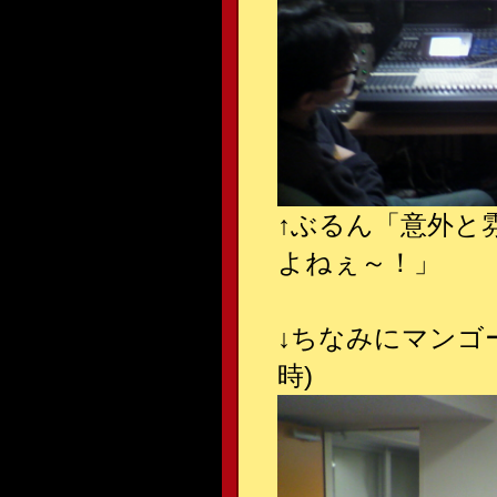
↑
ぶるん「意外と
よねぇ～！」
↓
ちなみにマンゴー
時)