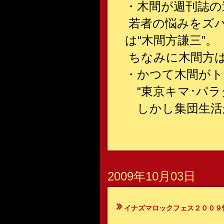
・木間が週刊誌の
若者の悩みをズ
は“木間方謙三”。
ちなみに木間方は
・かつて木間がト
“東京キマ･パラ
しかし集団生活
2009年10月03日
イナズマロックフェス２００９