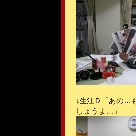
↓
生江Ｄ「あの…
しょうよ…」