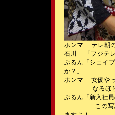
ホンマ 「テレ朝
石川 「フジテレ
ぶるん「シェイ
か？」
ホンマ 「女優や
なるほどな…
ぶるん「新入社員
この写真から“
ますよ！」