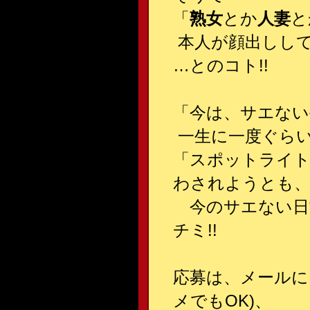
「
熟女
とか
人妻
と
本人が顔出しし
…とのコト!!
「今は、サエない
一生に一度ぐら
「スポットライ
わされようとも
今のサエない日常
チミ!!
応募は、メールに
メでもOK)、