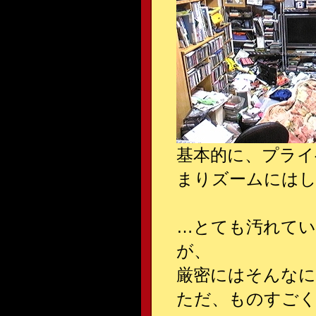
基本的に、プライ
まりズームには
…とても汚れて
が、
厳密にはそんな
ただ、ものすごく