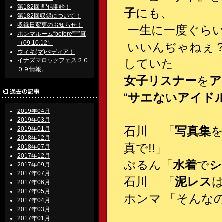
第182回 配信開始！
子
にも、
第182回収録について！
収録日変更のお知らせ！
一生に一度ぐら
ホンマルーム“before”写真
（09.10.12）
いいんぢゃねぇ
ウィキ(マ)ぺディア！
イナズマロックフェス２０
していた
０９情報。
女子リスナー
を
ア
“
サエないアイド
2019年04月
2019年03月
石川 「
写真集
2019年01月
2018年12月
真で!!」
2018年07月
2017年12月
ぶるん「
水着
で
シ
2017年09月
2017年07月
石川 「
泥レス
2017年06月
2017年05月
ホンマ 「そんなの
2017年04月
2017年03月
2017年01月