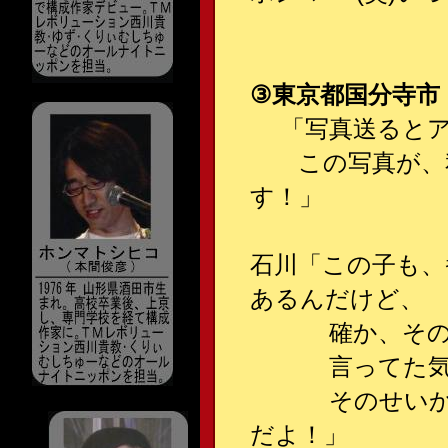
③東京都国分寺市 
「写真送るとア
この写真が、私
す！」
石川「この子も、
あるんだけど、
確か、その時、
言ってた気が
そのせいか、ア
だよ！」