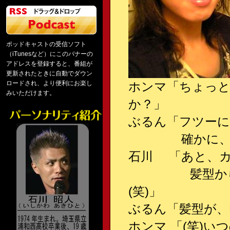
ポッドキャストの受信ソフト
（iTunesなど）にこのバナーの
アドレスを登録すると、番組が
更新されたときに自動でダウン
ロードされ、より便利にお楽し
ホンマ「ちょっと
みいただけます。
か？」
ぶるん「フツーに
確かに、この
石川 「あと、
髪型から、生
(笑)」
ぶるん「髪型が、L
ホンマ 「(笑)い