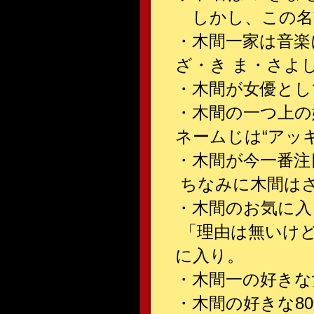
しかし、この名
・木間一家は音楽
ざ・き ま・さよ
・木間が女優とし
・木間の一つ上の
ネームじは“アッ
・木間が今一番注目
ちなみに木間は
・木間のお気に入
「理由は無いけ
に入り。
・木間一の好きな
・木間の好きな8