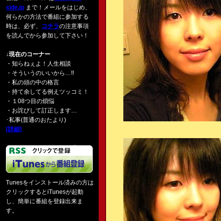
side.jp
まで！メールをはじめ、
何らかの方法で番組に参加する
時は、必ず、
コチラ
の注意事項
を読んでから参加して下さい！
↓現在のコーナー
・知らねぇよ！人生相談
・そういうのいいから…!!
・私の頭の中の格言
・持て余してる例えツッコミ！
・１08つ目の煩悩
・お詫びして訂正します…
･私事(普通のおたより)
[詳細]
Tunesをインストール済みの方は
クリックするとiTunesが起動
し、簡単に番組を登録出来ま
す。