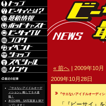
« 前へ
| 2009年10月 
2009年10月28日
『サエないアイドルオーデ
ィション』略してＳＡ速
『サエないアイドルオーディシ
報！
本日24時、SA写真第１弾ア
「『ビーサイ』を
ップします！