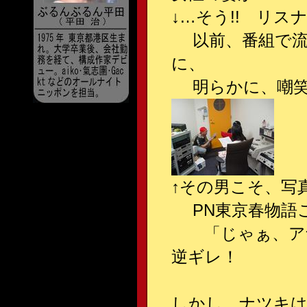
↓…そう!! リ
以前、番組で流れ
に、
明らかに、嘲笑の
↑その男こそ、写
PN東京春物語こ
「じゃぁ、アナ研
逆ギレ！
しかし、ナツキは