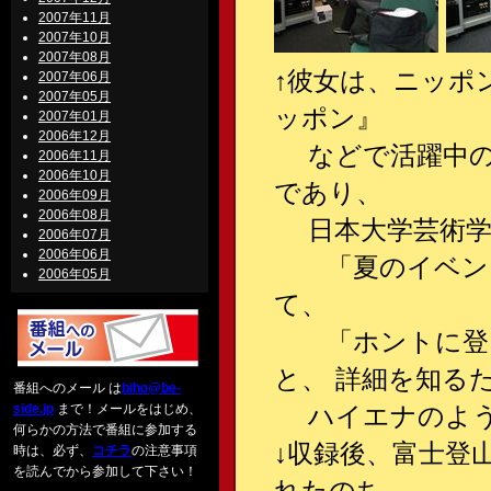
2007年11月
2007年10月
2007年08月
↑彼女は、ニッポ
2007年06月
2007年05月
ッポン』
2007年01月
2006年12月
などで活躍中の女
2006年11月
2006年10月
であり、
2006年09月
2006年08月
日本大学芸術学
2006年07月
2006年06月
「夏のイベント
2006年05月
て、
「ホントに登る
と、 詳細を知る
番組へのメール は
biho@be-
side.jp
まで！メールをはじめ、
ハイエナのように
何らかの方法で番組に参加する
↓収録後、富士登
時は、必ず、
コチラ
の注意事項
を読んでから参加して下さい！
れたのち、