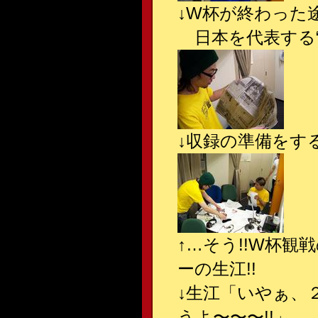
↓
W杯が終わった
日本を代表する“
↓
収録の準備をす
↑
…そう!!W杯
ーの生江!!
↓
生江「いやぁ、
うよ〜〜〜!!」