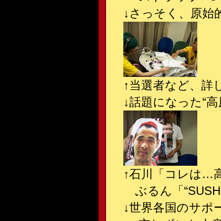
↓
さっそく、原始的
↑
当選者など、詳し
↓
話題になった“高原
↑
石川「コレは…高
ぶるん「“SUS
↓
世界各国のサポ