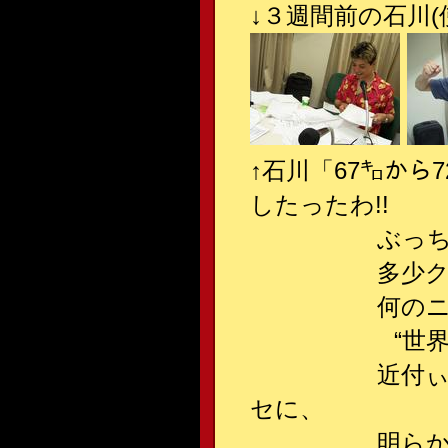
↓３週間前の石川
↑石川「67㌔から
したったわ!!
ぶっちゃけ、
多少クサぃ気
何のニオイも
“世界”や！兄
近付ぃとんね
セに、
明らかに、どっ