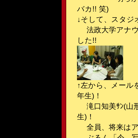
バカ!! 笑)
↓そして、スタジ
法政大学アナウ
した!!
↑左から、メール
年生)！
滝口知美ｻﾝ(山形
生)！
全員、将来はア
ぶるん「今、写真