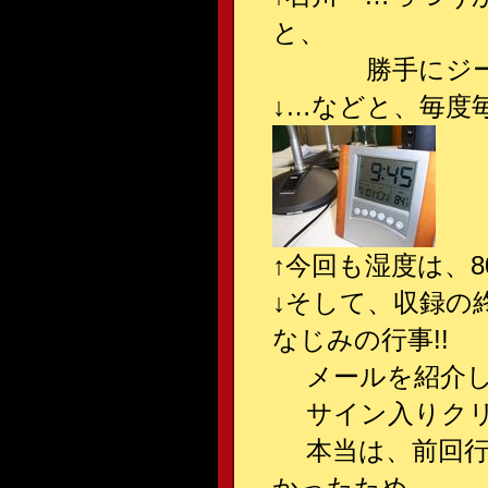
と、
勝手にジーパン
↓
…などと、毎度
↑
今回も湿度は、80%
↓
そして、収録の
なじみの行事!!
メールを紹介し
サイン入りクリア
本当は、前回行
かったため、