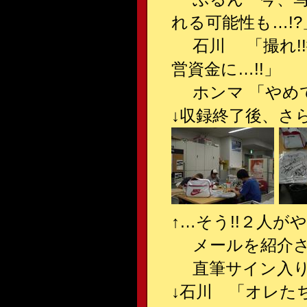
れる可能性も…!?
石川 「撮れ!!撮
営資金に…!!」
ホンマ 「やめて
↓収録終了後、さ
↑…そう!!２人が
メールを紹介さ
直筆サイン入りク
↓石川 「オレた