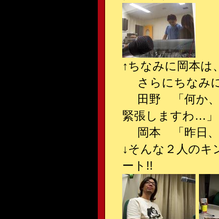
↑ちなみに岡本は、
さらにちなみに、
田野 「何か、
緊張しますわ…」
岡本 「昨日、
↓そんな２人のキ
ート!!