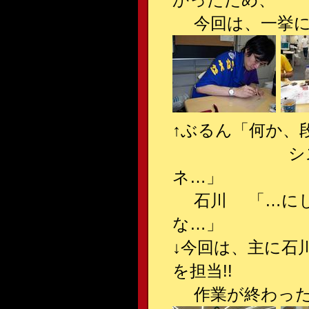
今回は、一挙に３
↑ぶるん「何か、
システマチッ
ネ…」
石川 「…にし
な…」
↓今回は、主に石
を担当!!
作業が終わった