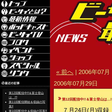
« 前へ
| 2006年07月 
2006年07月29日
第12回配信中!!＆富士登山
は…!?
第12回配信中!!＆富士登山は…!
第11回配信開始＆収録の写
真!!
７月24日(月)収
第10回配信中＆収録の写真!!