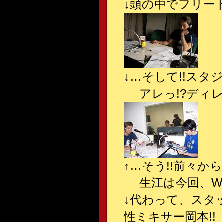
↓頭の中でフリー
↓…そして!!ス
アレっ!?ディレ
↑…そう!!前々
生江は今回、W杯
↓代わって、スタ
性ミキサー岡本!!