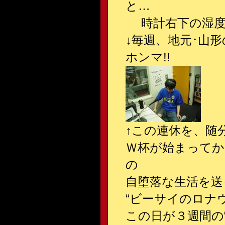
と…
時計右下の湿度に
↓毎週、地元･山
ホンマ!!
↑この連休を、随
Ｗ杯が始まってか
の
自堕落な生活を送
“ビーサイのロナ
この日が３週間の“