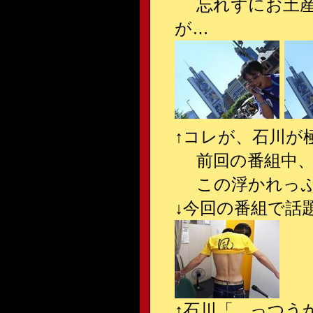
忘れずにお土産
が…
↑
コレが、石川が
前回の番組中、ケ
この浮かれっぷり
↓
今回の番組で話
↑
石川「…っつう