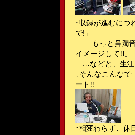
↑収録が進むにつ
で!」
「もっと鼻濁音
イメージして!!」
…などと、生江･
↓そんなこんなで
ート!!
↑相変わらず、休