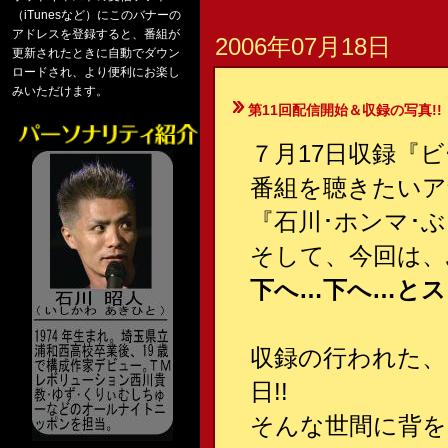
（iTunesなど）にこのバナーの
アドレスを登録すると、番組が
2006年07月18日
更新されたときに自動でダウン
ロードされ、より便利にお楽し
みいただけます。
第11回配信開始＆収録の写真!!
７月17日収録『ビ
番組を聴きたいア
『石川･ホンマ･ぶるんの
そして、今回は、
下へ…下へ…とス
収録の行われた、
日!!
そんな世間に背を