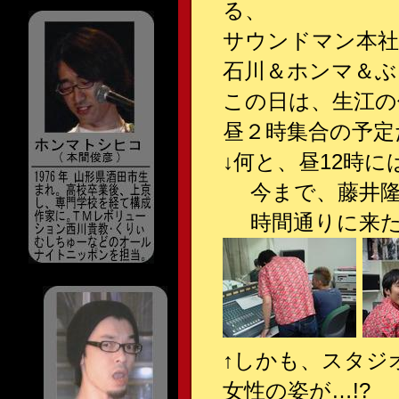
る、
サウンドマン本社
石川＆ホンマ＆ぶ
この日は、生江の
昼２時集合の予定
↓何と、昼12時
今まで、藤井隆
時間通りに来た
↑しかも、スタジ
女性の姿が…!?