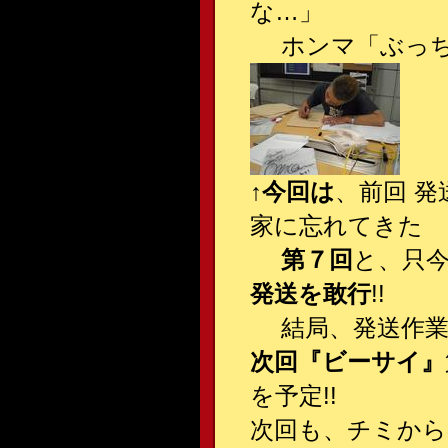
な…」
ホンマ「ぶっち
↑
今回は
、前回 
家に忘れてきた
第７回
と、只
発送を敢行
!!
結局、発送作業は
次回『ビーサイ』
を予定!!
次回も、チミから