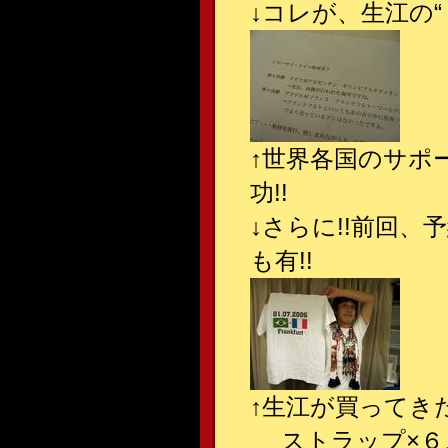
↓
コレが、生江の“
↑
世界各国のサポ
功!!
↓
さらに!!前回
も有!!
↑
生江が買ってき
ストラップ×６、