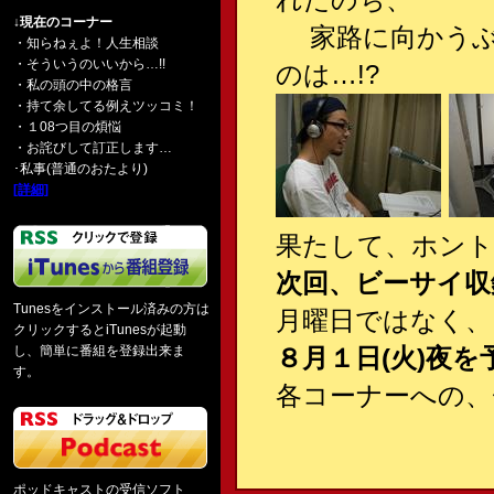
↓現在のコーナー
家路に向かうぶ
・知らねぇよ！人生相談
・そういうのいいから…!!
のは…!?
・私の頭の中の格言
・持て余してる例えツッコミ！
・１08つ目の煩悩
・お詫びして訂正します…
･私事(普通のおたより)
[詳細]
果たして、ホント
次回、ビーサイ収
Tunesをインストール済みの方は
月曜日ではなく、
クリックするとiTunesが起動
し、簡単に番組を登録出来ま
８月１日(火)夜を予
す。
各コーナーへの、チ
ポッドキャストの受信ソフト