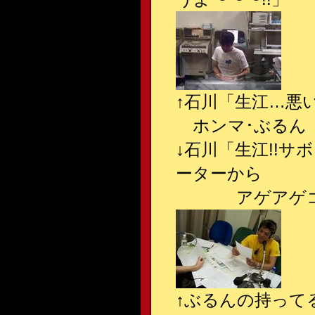
↑
石川「生江…悪
ホンマ･ぶるん「
↓
石川「生江!!サ
ーターから
アゲアゲコメン
↑
ぶるんの持って