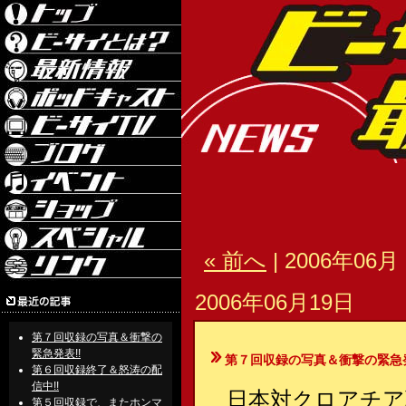
« 前へ
| 2006年06月 
2006年06月19日
第７回収録の写真＆衝撃の
緊急発表!!
第７回収録の写真＆衝撃の緊急発
第６回収録終了＆怒涛の配
信中!!
日本対クロアチア
第５回収録で、またホンマ