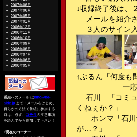
2007年08月
↓収録終了後は、２
2007年06月
2007年05月
メールを紹介させ
2007年01月
2006年12月
３人のサイン入
2006年11月
2006年10月
2006年09月
2006年08月
2006年07月
2006年06月
2006年05月
↑ぶるん「何度も
一応“パーソ
石川 「コミュ
番組へのメール は
biho@be-
side.jp
まで！メールをはじめ、
くねぇか？」
何らかの方法で番組に参加する
時は、必ず、
コチラ
の注意事項
ホンマ「石川サ
を読んでから参加して下さい！
が…？」
↓現在のコーナー