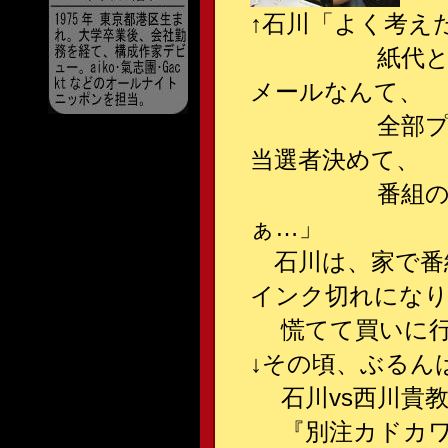
↑石川「よく考え
紙代とインク
メールなんて、
全部プリント
当選者決めて、
番組の中で名
ぁ…」
石川は、家で番
インク切れにな
慌てて買いに行
↓その頃、ぶるん
石川vs西川貴教
『別注カドカワ 