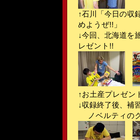
↑石川「今日の収
めようぜ!!」
↓今回、北海道を
レゼント!!
↑お土産プレゼント
↓収録終了後、補
ノベルティのク