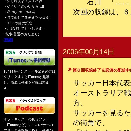
石川 「……
・知らねぇよ！人生相談
・そういうのいいから…!!
次回の収録は、６
・私の頭の中の格言
・持て余してる例えツッコミ！
・１08つ目の煩悩
・お詫びして訂正します…
･私事(普通のおたより)
[詳細]
2006年06月14日
第６回収録終了＆怒涛の配信中!
Tunesをインストール済みの方は
クリックするとiTunesが起動
サッカー日本代表
し、簡単に番組を登録出来ま
す。
オーストラリア戦
方、
サッカーを見るた
ポッドキャストの受信ソフト
の街角で、
（iTunesなど）にこのバナーの
アドレスを登録すると、番組が