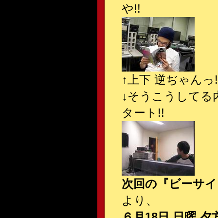
や!!
↑上下 逆ぢゃんっ!!
↓そうこうしてる
タート!!
次回の『ビーサイ
より、
６月18日 日曜 夕