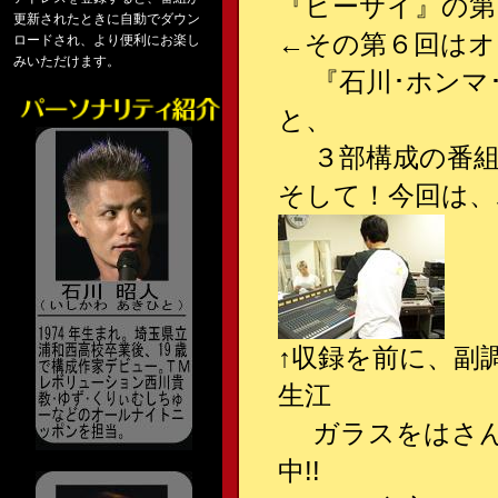
『ビーサイ』の第
更新されたときに自動でダウン
←その第６回はオ
ロードされ、より便利にお楽し
みいただけます。
『石川･ホンマ･ぶる
と、
３部構成の番組を
そして！今回は、
↑収録を前に、副
生江
ガラスをはさん
中!!