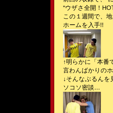
“ウザさ全開！HOT
この１週間で、地
ホームを入手!!
↑明らかに「本番
言わんばかりのホ
↓そんなぶるんを
ソコソ密談…